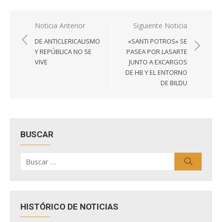
Navegación
Noticia Anterior
Siguiente Noticia
de
DE ANTICLERICALISMO
«SANTI POTROS» SE
entradas
Y REPÚBLICA NO SE
PASEA POR LASARTE
VIVE
JUNTO A EXCARGOS
DE HB Y EL ENTORNO
DE BILDU
BUSCAR
Buscar
Buscar
por:
HISTÓRICO DE NOTICIAS