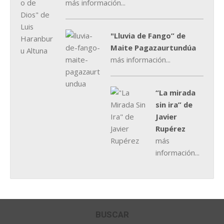
más información...
"Lluvia de Fango” de
Maite Pagazaurtundúa
más información...
“La mirada
sin ira” de
Javier
Rupérez
más
información...
BUSCAR