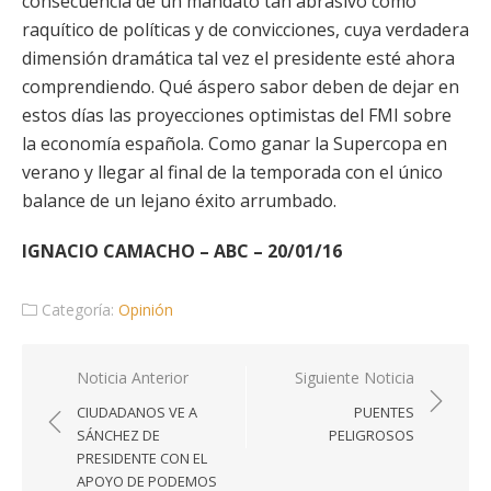
consecuencia de un mandato tan abrasivo como
raquítico de políticas y de convicciones, cuya verdadera
dimensión dramática tal vez el presidente esté ahora
comprendiendo. Qué áspero sabor deben de dejar en
estos días las proyecciones optimistas del FMI sobre
la economía española. Como ganar la Supercopa en
verano y llegar al final de la temporada con el único
balance de un lejano éxito arrumbado.
IGNACIO CAMACHO – ABC – 20/01/16
Categoría:
Opinión
Navegación
Noticia Anterior
Siguiente Noticia
de
CIUDADANOS VE A
PUENTES
entradas
SÁNCHEZ DE
PELIGROSOS
PRESIDENTE CON EL
APOYO DE PODEMOS