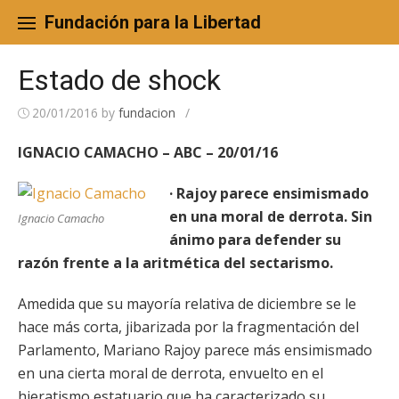
Skip
to
Fundación para la Libertad
content
Estado de shock
20/01/2016
by
fundacion
/
IGNACIO CAMACHO – ABC – 20/01/16
· Rajoy parece ensimismado
en una moral de derrota. Sin
Ignacio Camacho
ánimo para defender su
razón frente a la aritmética del sectarismo.
Amedida que su mayoría relativa de diciembre se le
hace más corta, jibarizada por la fragmentación del
Parlamento, Mariano Rajoy parece más ensimismado
en una cierta moral de derrota, envuelto en el
hieratismo estatuario que ha caracterizado su