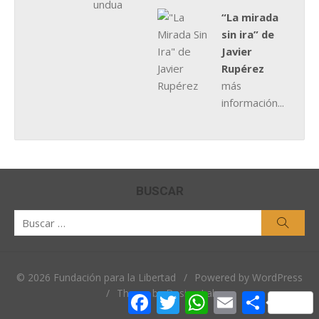
“La mirada
sin ira” de
Javier
Rupérez
más
información...
BUSCAR
Buscar
Busca
por:
© 2026 Fundación para la Libertad
/
Powered by WordPress
/
Theme by Design Lab
Facebook
Twitter
WhatsApp
Email
Comparti