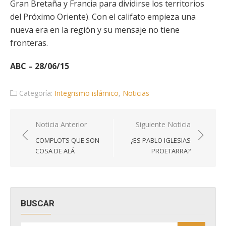
Gran Bretaña y Francia para dividirse los territorios
del Próximo Oriente). Con el califato empieza una
nueva era en la región y su mensaje no tiene
fronteras.
ABC – 28/06/15
Categoría:
Integrismo islámico
,
Noticias
Navegación
Noticia Anterior
Siguiente Noticia
de
COMPLOTS QUE SON
¿ES PABLO IGLESIAS
entradas
COSA DE ALÁ
PROETARRA?
BUSCAR
Buscar