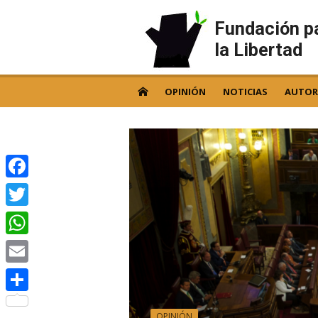
Skip
to
Fundación p
content
la Libertad
OPINIÓN
NOTICIAS
AUTOR
Facebook
Twitter
WhatsApp
Email
Compartir
OPINIÓN