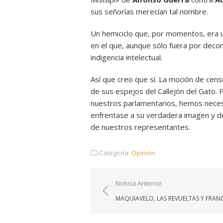
sus señorías merecían tal nombre.
Un hemiciclo que, por momentos, era 
en el que, aunque sólo fuera por decor
indigencia intelectual.
Así que creo que sí. La moción de cen
de sus espejos del Callejón del Gato.
nuestros parlamentarios, hemos neces
enfrentase a su verdadera imagen y 
de nuestros representantes.
Categoría:
Opinión
Navegación
Noticia Anterior
de
MAQUIAVELO, LAS REVUELTAS Y FRAN
entradas