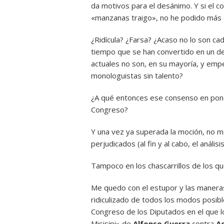
da motivos para el desánimo. Y si el c
«manzanas traigo», no he podido más
¿Ridícula? ¿Farsa? ¿Acaso no lo son ca
tiempo que se han convertido en un d
actuales no son, en su mayoría, y em
monologuistas sin talento?
¿A qué entonces ese consenso en pone
Congreso?
Y una vez ya superada la moción, no me
perjudicados (al fin y al cabo, el anális
Tampoco en los chascarrillos de los q
Me quedo con el estupor y las maner
ridiculizado de todos los modos posibl
Congreso de los Diputados en el que lo
Misisipi» de
Alfonso Guerra
contra
A