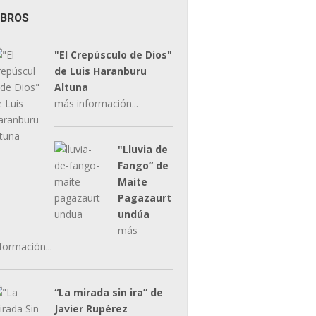
IBROS
"El Crepúsculo de Dios"
de Luis Haranburu
Altuna
más información...
"Lluvia de
Fango” de
Maite
Pagazaurt
undúa
más
formación...
“La mirada sin ira” de
Javier Rupérez