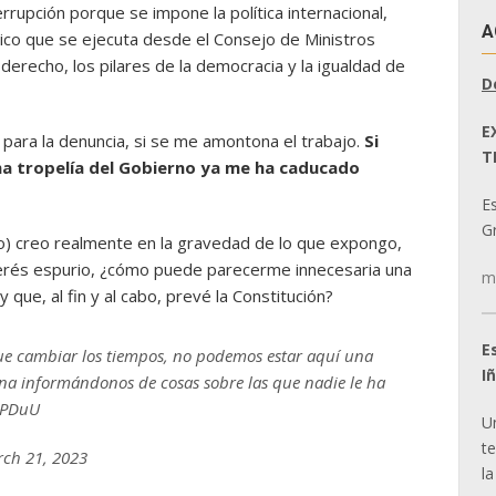
rrupción porque se impone la política internacional,
A
ico que se ejecuta desde el Consejo de Ministros
erecho, los pilares de la democracia y la igualdad de
D
E
para la denuncia, si se me amontona el trabajo.
Si
T
a tropelía del Gobierno ya me ha caducado
E
Gr
no) creo realmente en la gravedad de lo que expongo,
terés espurio, ¿cómo puede parecerme innecesaria una
m
que, al fin y al cabo, prevé la Constitución?
E
 cambiar los tiempos, no podemos estar aquí una
I
na informándonos de cosas sobre las que nadie le ha
LPDuU
U
t
ch 21, 2023
la