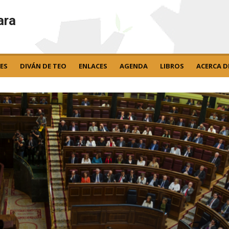
ara
ES
DIVÁN DE TEO
ENLACES
AGENDA
LIBROS
ACERCA D