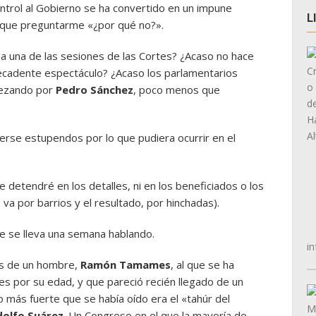
ontrol al Gobierno se ha convertido en un impune
L
 que preguntarme «¿por qué no?».
da una de las sesiones de las Cortes? ¿Acaso no hace
ecadente espectáculo? ¿Acaso los parlamentarios
pezando por
Pedro Sánchez
, poco menos que
rse estupendos por lo que pudiera ocurrir en el
 detendré en los detalles, ni en los beneficiados o los
is va por barrios y el resultado, por hinchadas).
ue se lleva una semana hablando.
in
as de un hombre,
Ramón Tamames
, al que se ha
es por su edad, y que pareció recién llegado de un
 más fuerte que se había oído era el «tahúr del
dolfo Suárez
. Un Congreso en el que la mayoría de