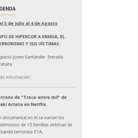
GENDA
el 5 de Julio al 4 de Agosto
XPO DE HIPERCOR A ERMUA, EL
ERRORISMO Y SUS VÍCTIMAS
spacio Joven Santander. Entrada
atuita
ás información
streno de "Trece entre mil" de
ñaki Arteta en Netflix.
n documental en él se narran los
estimonios de 13 familias víctimas de
 banda terrorista ETA.