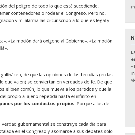
cción del peligro de todo lo que está sucediendo,
m
 quemar contenedores o rodear el Congreso. Pero no,
nación y mi alarma las circunscribo a lo que es legal y
N
a». «La moción dará oxígeno al Gobierno». «La moción
llá».
L
e
-
I
gallináceo, de que las opiniones de las tertulias (en las
ví
 lo que valen) se conviertan en verdades de fe. De que
nos el bien común) lo que mueva a los partidos y que la
el propio al ajeno repetida hasta el infinito en
mpunes por los conductos propios
. Porque a los de
 la verdad gubernamental se construye cada día para
 instalada en el Congreso y asomarse a sus debates sólo