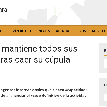
ara
ES
DIVÁN DE TEO
ENLACES
AGENDA
LIBROS
ACERCA D
 mantiene todos sus
B
ras caer su cúpula
B
po
H
os agentes internacionales que tienen «capacidad»
H
do al anunciar el «cese definitivo de la actividad
D
N