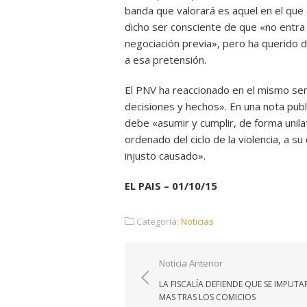
banda que valorará es aquel en el que 
dicho ser consciente de que «no entra 
negociación previa», pero ha querido 
a esa pretensión.
El PNV ha reaccionado en el mismo sen
decisiones y hechos». En una nota publ
debe «asumir y cumplir, de forma unila
ordenado del ciclo de la violencia, a s
injusto causado».
EL PAIS – 01/10/15
Categoría:
Noticias
Navegación
Noticia Anterior
de
LA FISCALÍA DEFIENDE QUE SE IMPUTA
entradas
MAS TRAS LOS COMICIOS