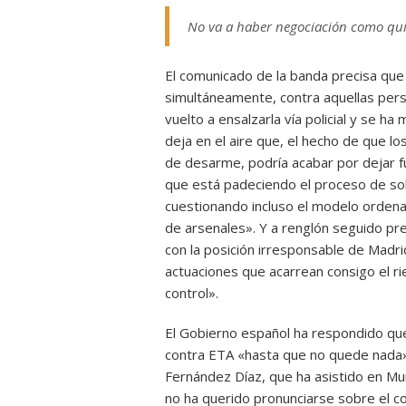
No va a haber negociación como qui
El comunicado de la banda precisa que 
simultáneamente, contra aquellas per
vuelto a ensalzarla vía policial y se 
deja en el aire que, el hecho de que 
de desarme, podría acabar por dejar fu
que está padeciendo el proceso de solu
cuestionando incluso el modelo orden
de arsenales». Y a renglón seguido pre
con la posición irresponsable de Madrid
actuaciones que acarrean consigo el r
control».
El Gobierno español ha respondido que l
contra ETA «hasta que no quede nada» d
Fernández Díaz, que ha asistido en Murci
no ha querido pronunciarse sobre el c