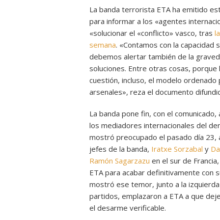
La banda terrorista ETA ha emitido es
para informar a los «agentes interna
«solucionar el «conflicto» vasco, tras
l
semana
. «Contamos con la capacidad s
debemos alertar también de la graved
soluciones. Entre otras cosas, porque
cuestión, incluso, el modelo ordenado
arsenales», reza el documento difundi
La banda pone fin, con el comunicado,
los mediadores internacionales del d
mostró preocupado el pasado día 23, a
jefes de la banda,
Iratxe Sorzabal
y
Da
Ramón Sagarzazu
en el sur de Francia,
ETA para acabar definitivamente con su 
mostró ese temor, junto a la izquierd
partidos, emplazaron a ETA a que deje
el desarme verificable.