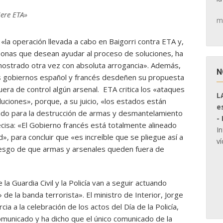
ere ETA»
m
«la operación llevada a cabo en Baigorri contra ETA y,
sonas que desean ayudar al proceso de soluciones, ha
ha mostrado otra vez con absoluta arrogancia». Además,
N
los gobiernos español y francés desdeñen su propuesta
era de control algún arsenal. ETA critica los «ataques
L
ciones», porque, a su juicio, «los estados están
e
ado para la destrucción de armas y desmantelamiento
-
cisa: «El Gobierno francés está totalmente alineado
I
», para concluir que «es increíble que se pliegue así a
ví
iesgo de que armas y arsenales queden fuera de
a Guardia Civil y la Policía van a seguir actuando
e la banda terrorista». El ministro de Interior, Jorge
a a la celebración de los actos del Día de la Policía,
omunicado y ha dicho que el único comunicado de la