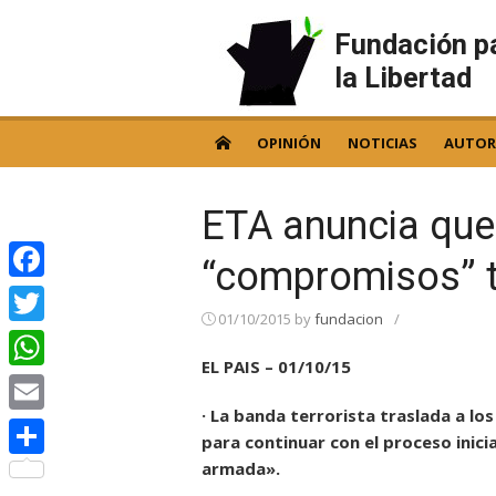
Skip
to
Fundación p
content
la Libertad
OPINIÓN
NOTICIAS
AUTOR
ETA anuncia que
“compromisos” t
Facebook
01/10/2015
by
fundacion
/
Twitter
EL PAIS – 01/10/15
WhatsApp
· La banda terrorista traslada a l
Email
para continuar con el proceso inicia
armada».
Compartir