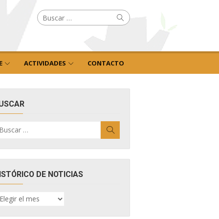
Buscar
Buscar
por:
E
ACTIVIDADES
CONTACTO
USCAR
uscar
Buscar
r:
ISTÓRICO DE NOTICIAS
ISTÓRICO
E
OTICIAS