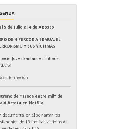
GENDA
el 5 de Julio al 4 de Agosto
XPO DE HIPERCOR A ERMUA, EL
ERRORISMO Y SUS VÍCTIMAS
spacio Joven Santander. Entrada
atuita
ás información
streno de "Trece entre mil" de
ñaki Arteta en Netflix.
n documental en él se narran los
estimonios de 13 familias víctimas de
 banda terrorista ETA.