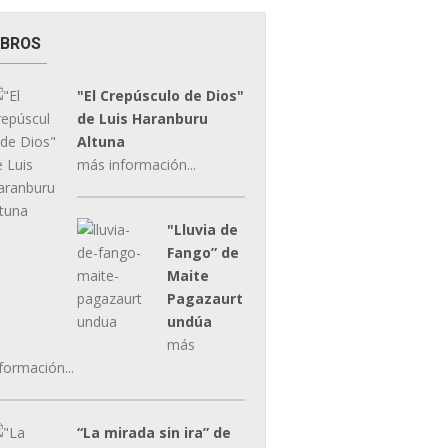
IBROS
"El Crepúsculo de Dios"
de Luis Haranburu
Altuna
más información...
"Lluvia de
Fango” de
Maite
Pagazaurt
undúa
más
formación...
“La mirada sin ira” de