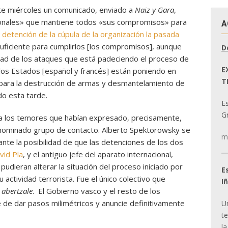
te miércoles un comunicado, enviado a
Naiz y Gara
,
cionales» que mantiene todos «sus compromisos» para
A
a detención de la cúpula de la organización la pasada
uficiente para cumplirlos [los compromisos], aunque
D
ad de los ataques que está padeciendo el proceso de
E
 los Estados [español y francés] están poniendo en
T
 para la destrucción de armas y desmantelamiento de
do esta tarde.
E
Gr
 a los temores que habían expresado, precisamente,
enominado grupo de contacto. Alberto Spektorowsky se
m
nte la posibilidad de que las detenciones de los dos
vid Pla
, y el antiguo jefe del aparato internacional,
 pudieran alterar la situación del proceso iniciado por
E
actividad terrorista. Fue el único colectivo que
I
a
abertzale
. El Gobierno vasco y el resto de los
 de dar pasos milimétricos y anuncie definitivamente
U
t
la