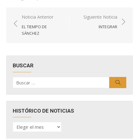
Navegación
Noticia Anterior
Siguiente Noticia
de
EL TIEMPO DE
INTEGRAR
entradas
SÁNCHEZ
BUSCAR
Buscar
Buscar
por:
HISTÓRICO DE NOTICIAS
HISTÓRICO
DE
NOTICIAS