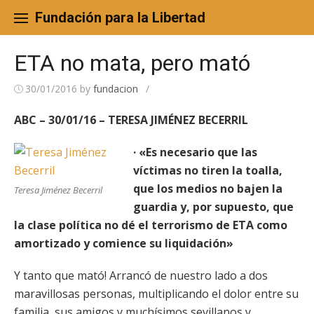
Skip
to
Fundación para la Libertad
content
ETA no mata, pero mató
30/01/2016
by
fundacion
/
ABC – 30/01/16 – TERESA JIMÉNEZ BECERRIL
· «Es necesario que las
víctimas no tiren la toalla,
que los medios no bajen la
Teresa Jiménez Becerril
guardia y, por supuesto, que
la clase política no dé el terrorismo de ETA como
amortizado y comience su liquidación»
Y tanto que mató! Arrancó de nuestro lado a dos
maravillosas personas, multiplicando el dolor entre su
familia, sus amigos y muchísimos sevillanos y