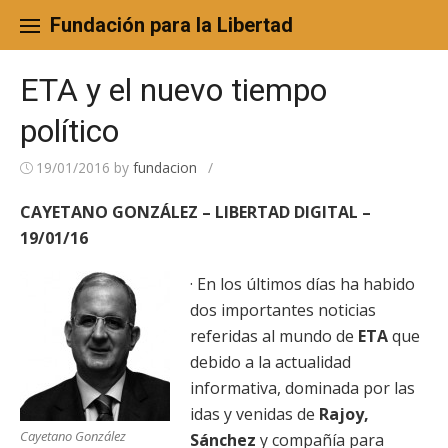
Skip
to
Fundación para la Libertad
content
ETA y el nuevo tiempo
político
19/01/2016
by
fundacion
/
CAYETANO GONZÁLEZ – LIBERTAD DIGITAL –
19/01/16
· En los últimos días ha habido
dos importantes noticias
referidas al mundo de
ETA
que
debido a la actualidad
informativa, dominada por las
idas y venidas de
Rajoy,
Cayetano González
Sánchez
y compañía para