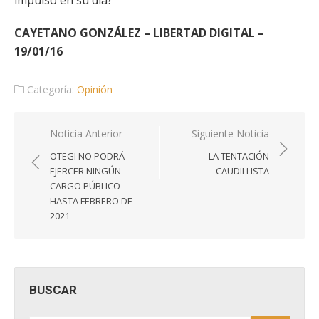
impulsó en su día?
CAYETANO GONZÁLEZ – LIBERTAD DIGITAL –
19/01/16
Categoría:
Opinión
Navegación
Noticia Anterior
Siguiente Noticia
de
OTEGI NO PODRÁ
LA TENTACIÓN
entradas
EJERCER NINGÚN
CAUDILLISTA
CARGO PÚBLICO
HASTA FEBRERO DE
2021
BUSCAR