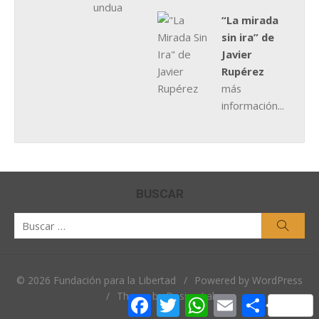
“La mirada
sin ira” de
Javier
Rupérez
más
información...
BUSCAR
Buscar
Busca
por:
© 2026 Fundación para la Libertad
/
Powered by WordPress
/
Theme by Design Lab
Facebook
Twitter
WhatsApp
Email
Comparti