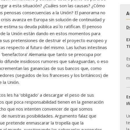
egar a esta situación? ¿Cuáles son las causas? ¿Cómo
 sus penosas consecuencias a la Unión? El panorama no
A
risis avanza en Europa sin solución de continuidad y
e estima su deuda pública así lo ratifican. El penoso
D
es de la Unión están dando en estos momentos para
E
 y a sus pretensiones de destruir el proyecto europeo y
T
s respecto al futuro del mismo. Las luchas intestinas
a ‘benefactora’ Alemania que tanto se preocupa por
E
o difunde insidiosos rumores que salvaguardan, o eso
Gr
 incrementan las ganancias de sus bancos que, como
edores (seguidos de los franceses y los británicos) de
m
 la Unión.
os les ha ‘obligado’ a descargar el peso de sus
E
 que poca responsabilidad tienen en la generación
I
ho que nos intenten convencer de que somos
ima de nuestras posibilidades. Argumento falaz que
U
t
y que pretende enmascarar la tropelía que la
la
n el mundo, cuestionando las soberanías nacionales,