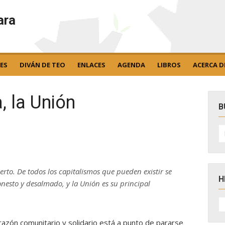
ara
ES
DIVÁN DE TEO
ENLACES
AGENDA
LIBROS
ACERCA D
, la Unión
B
B
po
rto. De todos los capitalismos que pueden existir se
H
nesto y desalmado, y la Unión es su principal
H
D
N
razón comunitario y solidario está a punto de pararse