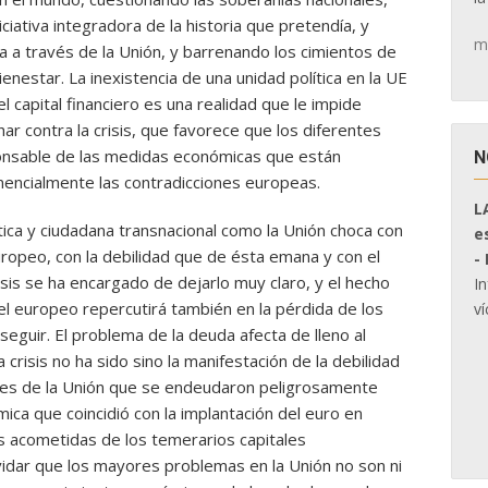
ciativa integradora de la historia que pretendía, y
m
 a través de la Unión, y barrenando los cimientos de
nestar. La inexistencia de una unidad política en la UE
el capital financiero es una realidad que le impide
r contra la crisis, que favorece que los diferentes
ponsable de las medidas económicas que están
N
ncialmente las contradicciones europeas.
L
ica y ciudadana transnacional como la Unión choca con
e
europeo, con la debilidad que de ésta emana y con el
-
isis se ha encargado de dejarlo muy claro, y el hecho
I
el europeo repercutirá también en la pérdida de los
ví
eguir. El problema de la deuda afecta de lleno al
crisis no ha sido sino la manifestación de la debilidad
es de la Unión que se endeudaron peligrosamente
ca que coincidió con la implantación del euro en
s acometidas de los temerarios capitales
idar que los mayores problemas en la Unión no son ni