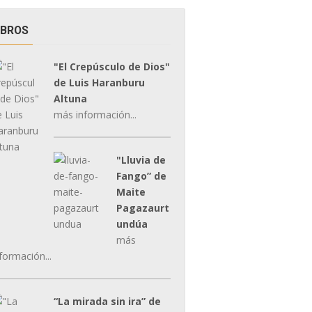
IBROS
"El Crepúsculo de Dios"
de Luis Haranburu
Altuna
más información...
"Lluvia de
Fango” de
Maite
Pagazaurt
undúa
más
formación...
“La mirada sin ira” de