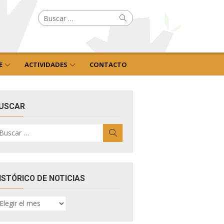
Buscar
Buscar
por:
E
ACTIVIDADES
CONTACTO
USCAR
uscar
Buscar
r:
ISTÓRICO DE NOTICIAS
ISTÓRICO
E
OTICIAS