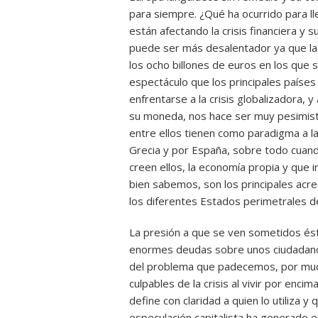
para siempre. ¿Qué ha ocurrido para ll
están afectando la crisis financiera y
puede ser más desalentador ya que la c
los ocho billones de euros en los que s
espectáculo que los principales país
enfrentarse a la crisis globalizadora,
su moneda, nos hace ser muy pesimista
entre ellos tienen como paradigma a l
Grecia y por España, sobre todo cuand
creen ellos, la economía propia y que
bien sabemos, son los principales acre
los diferentes Estados perimetrales de
La presión a que se ven sometidos ést
enormes deudas sobre unos ciudadanos
del problema que padecemos, por muc
culpables de la crisis al vivir por enc
define con claridad a quien lo utiliza 
especulación capitalista ha generado e