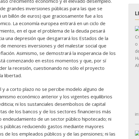
 escaso crecimiento económico y el elevado desempleo.
 de grandes inversiones públicas para las que se
L
i un billón de euros) que graciosamente fue a los
mico. La economía europea entrará en un ciclo de
amiento, en el que el problema de la deuda pesará
cia una depresión que desgarrará los Estados de la
de menores inversiones y del malestar social que
flación. Asimismo, se demostrará la inoperancia de los
está comenzando en estos momentos y que, por sí
der la recesión, cuestionando no sólo el proyecto
a libertad.
l y a corto plazo no se percibe modelo alguno de
mismo económico anterior y los vigentes equilibrios
diticia; ni los sustanciales desembolsos de capital
ntas de los bancos y de los sectores financieros más
in
do endeudamiento de un sector público hipotecado; ni
tas públicas reduciendo gastos mediante mayores
ios de los empleados públicos y de las pensiones; ni las