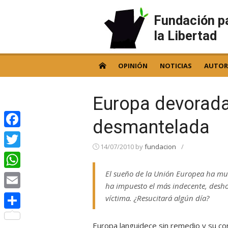
Skip
to
Fundación p
content
la Libertad
OPINIÓN
NOTICIAS
AUTOR
Europa devorada
desmantelada
Facebook
14/07/2010
by
fundacion
/
Twitter
El sueño de la Unión Europea ha mue
WhatsApp
ha impuesto el más indecente, desho
Email
víctima. ¿Resucitará algún día?
Compartir
Europa languidece sin remedio y su co