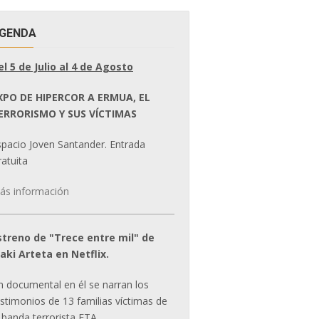
GENDA
el 5 de Julio al 4 de Agosto
XPO DE HIPERCOR A ERMUA, EL
ERRORISMO Y SUS VÍCTIMAS
spacio Joven Santander. Entrada
atuita
ás información
streno de "Trece entre mil" de
ñaki Arteta en Netflix.
n documental en él se narran los
estimonios de 13 familias víctimas de
 banda terrorista ETA.