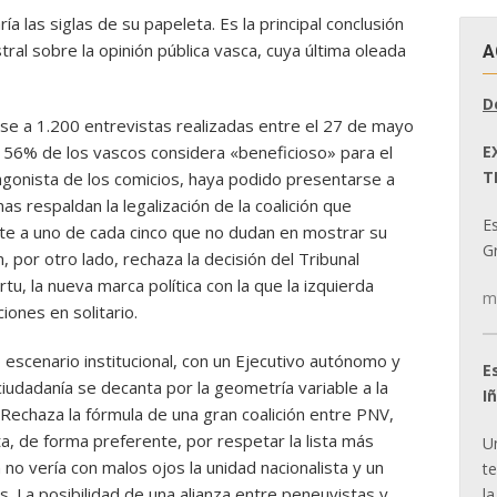
a las siglas de su papeleta. Es la principal conclusión
al sobre la opinión pública vasca, cuya última oleada
A
D
ase a 1.200 entrevistas realizadas entre el 27 de mayo
E
n 56% de los vascos considera «beneficioso» para el
T
agonista de los comicios, haya podido presentarse a
as respaldan la legalización de la coalición que
E
ente a uno de cada cinco que no dudan en mostrar su
Gr
 por otro lado, rechaza la decisión del Tribunal
tu, la nueva marca política con la que la izquierda
m
iones en solitario.
escenario institucional, con un Ejecutivo autónomo y
E
 ciudadanía se decanta por la geometría variable a la
I
Rechaza la fórmula de una gran coalición entre PNV,
a, de forma preferente, por respetar la lista más
U
no vería con malos ojos la unidad nacionalista y un
t
. La posibilidad de una alianza entre peneuvistas y
la