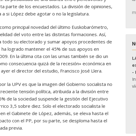
ta parte de los encuestados. La división de opiniones,
m
 a si López debe agotar o no la legislatura.
l, como principal novedad del último Euskobarómetro,
elidad del voto entre las distintas formaciones. Así,
 a todo su electorado y sumar apoyos procedentes de
N
s ha logrado mantener el 45% de sus apoyos en
9. En la última cita con las urnas también se dio un
L
omo consecuencia quizá de la recesión» económica en
e
ayer el director del estudio, Francisco José Llera.
-
I
or la UPV es que la imagen del Gobierno socialista no
ví
eciente tensión política, atribuida a la división entre
 56% de la sociedad suspende la gestión del Ejecutivo
co 3,5 sobre diez. Solo el electorado socialista le
en el Gabinete de López, además, se eleva hasta el
pacto con el PP, por su parte, se desploma hasta el
ada previa.