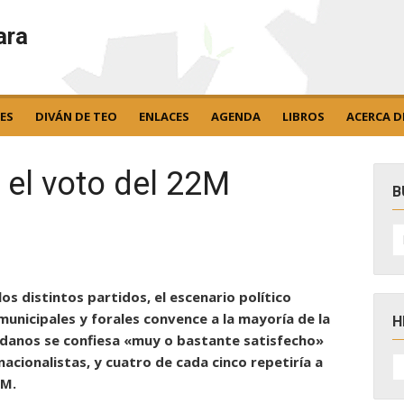
ara
ES
DIVÁN DE TEO
ENLACES
AGENDA
LIBROS
ACERCA D
a el voto del 22M
B
B
po
os distintos partidos, el escenario político
municipales y forales convence a la mayoría de la
H
adanos se confiesa «muy o bastante satisfecho»
H
nacionalistas, y cuatro de cada cinco repetiría a
D
-M.
N