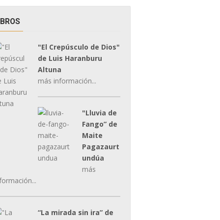
IBROS
"El Crepúsculo de Dios"
de Luis Haranburu
Altuna
más información...
"Lluvia de
Fango” de
Maite
Pagazaurt
undúa
más
formación...
“La mirada sin ira” de