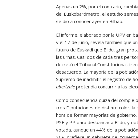
Apenas un 2%, por el contrario, cambiarí
del Euskobarómetro, el estudio semestr
se dio a conocer ayer en Bilbao.
El informe, elaborado por la UPV en b
y el 17 de junio, revela también que u
futuro de Euskadi que Bildu, gran prot
las urnas. Casi dos de cada tres person
decretó el Tribunal Constitucional, fr
desacuerdo. La mayoría de la población,
Supremo de inadmitir el registro de Sor
abertzale
pretendía concurrir a las elecc
Como consecuencia quizá del complejo 
tres Diputaciones de distinto color, la
hora de formar mayorías de gobierno. 
PSE y PP para desbancar a Bildu, y opt
votada, aunque un 44% de la población 
36% prefiere un gabinete de izquierdas