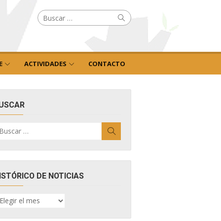
Buscar
Buscar
por:
E
ACTIVIDADES
CONTACTO
USCAR
uscar
Buscar
r:
ISTÓRICO DE NOTICIAS
ISTÓRICO
E
OTICIAS