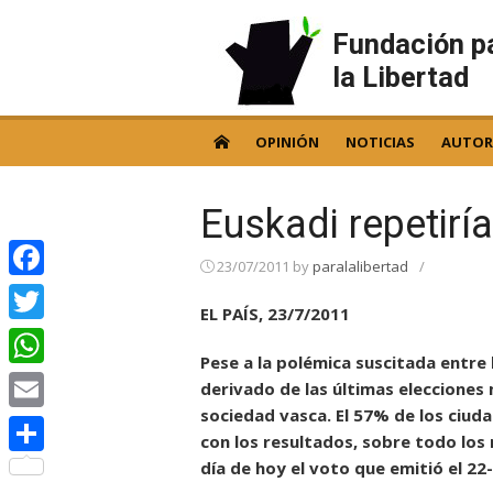
Skip
to
Fundación p
content
la Libertad
OPINIÓN
NOTICIAS
AUTOR
Euskadi repetirí
23/07/2011
by
paralalibertad
/
Facebook
EL PAÍS, 23/7/2011
Twitter
Pese a la polémica suscitada entre l
WhatsApp
derivado de las últimas elecciones 
sociedad vasca. El 57% de los ciud
Email
con los resultados, sobre todo los 
día de hoy el voto que emitió el 22
Compartir