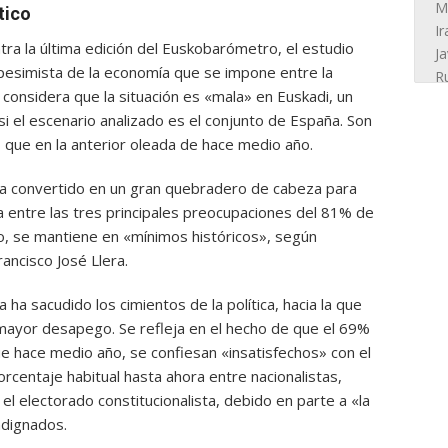
tico
ntra la última edición del Euskobarómetro, el estudio
 pesimista de la economía que se impone entre la
 considera que la situación es «mala» en Euskadi, un
i el escenario analizado es el conjunto de España. Son
que en la anterior oleada de hace medio año.
ha convertido en un gran quebradero de cabeza para
ra entre las tres principales preocupaciones del 81% de
rio, se mantiene en «mínimos históricos», según
rancisco José Llera.
ha sacudido los cimientos de la política, hacia la que
mayor desapego. Se refleja en el hecho de que el 69%
 hace medio año, se confiesan «insatisfechos» con el
rcentaje habitual hasta ahora entre nacionalistas,
l electorado constitucionalista, debido en parte a «la
ndignados.