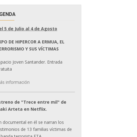
GENDA
el 5 de Julio al 4 de Agosto
XPO DE HIPERCOR A ERMUA, EL
ERRORISMO Y SUS VÍCTIMAS
spacio Joven Santander. Entrada
atuita
ás información
streno de "Trece entre mil" de
ñaki Arteta en Netflix.
n documental en él se narran los
estimonios de 13 familias víctimas de
 banda terrorista ETA.