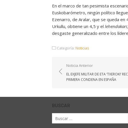
En el marco de tan pesimista escenario
Euskobarómetro, ningún político llegue
Ezenarro, de Aralar, que se queda en 4
Urkullu, obtiene un 4,5 y el
lehendakari
desgaste generalizado entre los líderes
Categoría:
Noticias
Navegación
Noticia Anterior
de
EL EXJEFE MILITAR DE ETA ‘TXEROKI’ REC
entradas
PRIMERA CONDENA EN ESPAÑA
BUSCAR
Buscar
por: