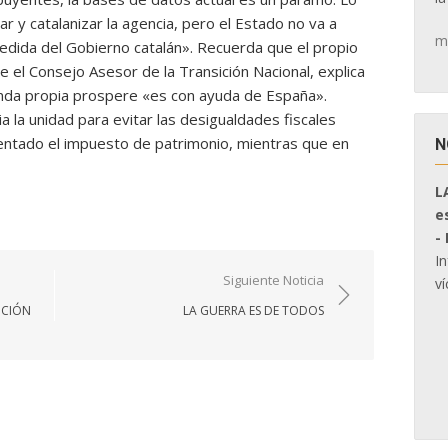
 y catalanizar la agencia, pero el Estado no va a
m
medida del Gobierno catalán». Recuerda que el propio
e el Consejo Asesor de la Transición Nacional, explica
nda propia prospere «es con ayuda de España».
ia la unidad para evitar las desigualdades fiscales
entado el impuesto de patrimonio, mientras que en
N
L
e
-
I
Siguiente Noticia
ví
UCIÓN
LA GUERRA ES DE TODOS