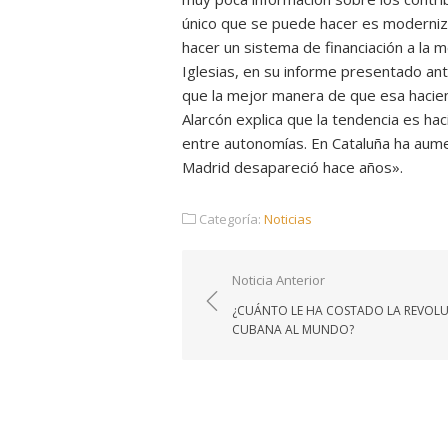
único que se puede hacer es modernizar
hacer un sistema de financiación a la 
Iglesias, en su informe presentado ant
que la mejor manera de que esa hacie
Alarcón explica que la tendencia es hac
entre autonomías. En Cataluña ha aum
Madrid desapareció hace años».
Categoría:
Noticias
Navegación
Noticia Anterior
de
¿CUÁNTO LE HA COSTADO LA REVOL
entradas
CUBANA AL MUNDO?