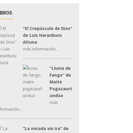
IBROS
"El Crepúsculo de Dios"
de Luis Haranburu
Altuna
más información...
"Lluvia de
Fango” de
Maite
Pagazaurt
undúa
más
formación...
“La mirada sin ira” de