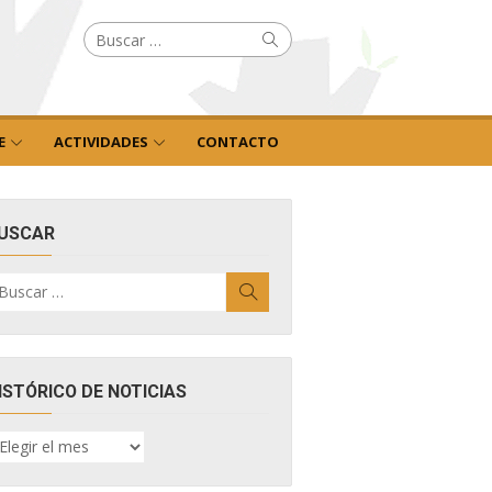
Buscar
Buscar
por:
E
ACTIVIDADES
CONTACTO
USCAR
uscar
Buscar
r:
ISTÓRICO DE NOTICIAS
ISTÓRICO
E
OTICIAS