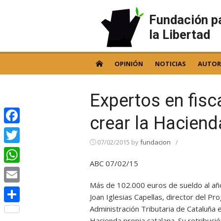
Skip
to
Fundación p
content
la Libertad
OPINIÓN
NOTICIAS
AUTOR
Expertos en fisc
crear la Haciend
Facebook
07/02/2015
by
fundacion
/
Twitter
ABC 07/02/15
WhatsApp
Más de 102.000 euros de sueldo al año
Email
Joan Iglesias Capellas, director del P
Administración Tributaria de Cataluña 
Compartir
Hacienda propia catalana. Su retribuci