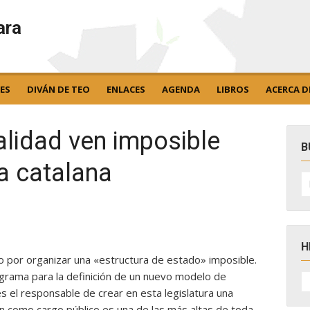
ara
ES
DIVÁN DE TEO
ENLACES
AGENDA
LIBROS
ACERCA D
alidad ven imposible
B
a catalana
B
po
H
 por organizar una «estructura de estado» imposible.
H
rograma para la definición de un nuevo modelo de
D
es el responsable de crear en esta legislatura una
N
ón como cargo público es una de las más altas de toda