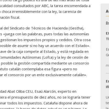
scalidad consultados por ABC, la tarea encomendada a
A
choca irremisiblemente con la ley, la carencia de
ación fiscal.
D
al del Sindicato de Técnicos de Hacienda (Gestha),
E
s «juega con las palabras, pues todas las autonomías
T
ue gestionan los impuestos propios y cedidos. Otra cosa
mposible de asumir si no hay un acuerdo con el Estado».
E
 llave de la caja compete al Estado, y está regulada en
Gr
 Comunidades Autónomas (Lofca) y la ley de cesión de
e posible la gestión compartida mediante un consorcio
m
tatuto catalán contemplaba esa figura «pero no
r el consorcio por un ente exclusivamente catalán».
E
I
idad Abat Oliba CEU, Esaú Alarcón, experto en
tiera el presupuesto de diez años, no se lograría tener
U
t
onar todos los impuestos. Cataluña dispone ahora de
la
buyentes, la bases de datos actual es un páramo. Lo