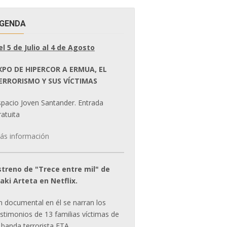
GENDA
el 5 de Julio al 4 de Agosto
XPO DE HIPERCOR A ERMUA, EL
ERRORISMO Y SUS VÍCTIMAS
spacio Joven Santander. Entrada
atuita
ás información
streno de "Trece entre mil" de
ñaki Arteta en Netflix.
n documental en él se narran los
estimonios de 13 familias víctimas de
 banda terrorista ETA.