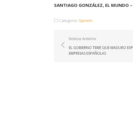
SANTIAGO GONZÁLEZ, EL MUNDO – 
Categoría:
Opinión
Navegación
Noticia Anterior
de
EL GOBIERNO TEME QUE MADURO EXP
entradas
EMPRESAS ESPAÑOLAS