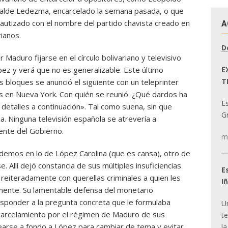
lcalde Ledezma, encarcelado la semana pasada, o que
 bautizado con el nombre del partido chavista creado en
A
rianos.
D
 Maduro fijarse en el círculo bolivariano y televisivo
E
pez y verá que no es generalizable. Este último
T
 bloques se anunció el siguiente con un teleprinter
s en Nueva York. Con quién se reunió. ¿Qué dardos ha
E
detalles a continuación». Tal como suena, sin que
Gr
 Ninguna televisión española se atrevería a
ente del Gobierno.
m
emos en lo de López Carolina (que es cansa), otro de
. Allí dejó constancia de sus múltiples insuficiencias
E
eiteradamente con querellas criminales a quien les
I
rmente. Su lamentable defensa del monetario
sponder a la pregunta concreta que le formulaba
U
encarcelamiento por el régimen de Maduro de sus
t
learse a fondo a López para cambiar de tema y evitar
la