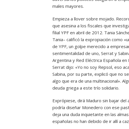
males mayores.
Empieza a llover sobre mojado. Record
que asesina a los fiscales que investig
filial YPF en abril de 2012. Tania Sán
Tania– calificó la expropiación como «u
de YPF, un golpe merecido a empresari
sentimentalidad de uno, Serrat y Sabin
Argentina y Red Eléctrica Española en
Serrat dijo: «Yo no soy Repsol, eso aca
Sabina, por su parte, explicó que no s
algo que era de una multinacional». Al
deuda griega a este trío solidario.
Exprópiese, dirá Maduro sin bajar del
podría diseñar Monedero con ese past
deja una duda inquietante en las almas
españolas no han debido de ir allí a caz