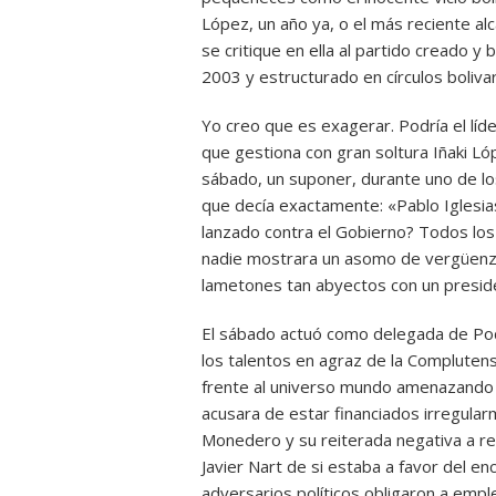
López, un año ya, o el más reciente a
se critique en ella al partido creado y
2003 y estructurado en círculos boliva
Yo creo que es exagerar. Podría el líder
que gestiona con gran soltura Iñaki Ló
sábado, un suponer, durante uno de los
que decía exactamente: «Pablo Iglesia
lanzado contra el Gobierno? Todos los 
nadie mostrara un asomo de vergüenza.
lametones tan abyectos con un presid
El sábado actuó como delegada de Pod
los talentos en agraz de la Complutense
frente al universo mundo amenazando r
acusara de estar financiados irregula
Monedero y su reiterada negativa a re
Javier Nart de si estaba a favor del 
adversarios políticos obligaron a emp