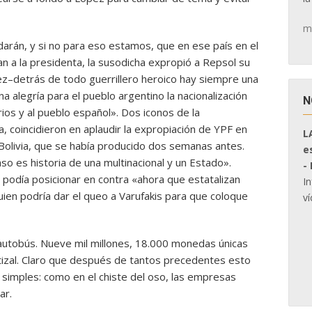
m
arán, y si no para eso estamos, que en ese país en el
an a la presidenta, la susodicha expropió a Repsol su
chez–detrás de todo guerrillero heroico hay siempre una
na alegría para el pueblo argentino la nacionalización
N
os y al pueblo español». Dos iconos de la
a, coincidieron en aplaudir la expropiación de YPF en
L
 Bolivia, que se había producido dos semanas antes.
e
so es historia de una multinacional y un Estado».
-
e podía posicionar en contra «ahora que estatalizan
I
guien podría dar el queo a Varufakis para que coloque
ví
 autobús. Nueve mil millones, 18.000 monedas únicas
izal. Claro que después de tantos precedentes esto
 simples: como en el chiste del oso, las empresas
ar.