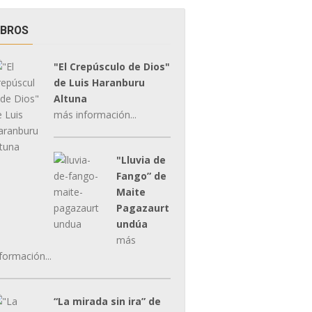
IBROS
"El Crepúsculo de Dios"
de Luis Haranburu
Altuna
más información...
"Lluvia de
Fango” de
Maite
Pagazaurt
undúa
más
formación...
“La mirada sin ira” de