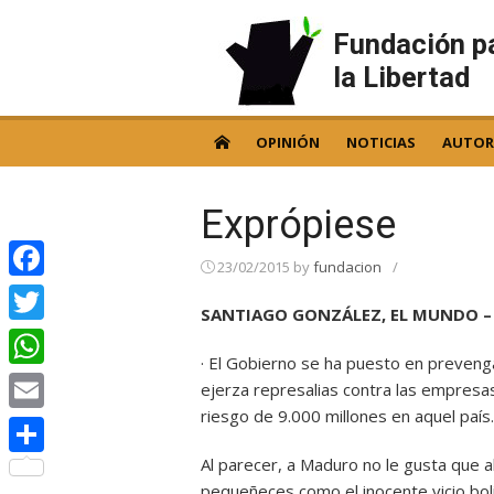
Skip
to
Fundación p
content
la Libertad
OPINIÓN
NOTICIAS
AUTOR
Exprópiese
23/02/2015
by
fundacion
/
Facebook
SANTIAGO GONZÁLEZ, EL MUNDO – 
Twitter
· El Gobierno se ha puesto en preveng
WhatsApp
ejerza represalias contra las empresa
riesgo de 9.000 millones en aquel paí
Email
Al parecer, a Maduro no le gusta que 
Compartir
pequeñeces como el inocente vicio bol