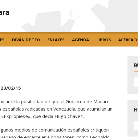
ara
ES
DIVÁN DE TEO
ENLACES
AGENDA
LIBROS
ACERCA D
B
B
po
23/02/15
an ante la posibilidad de que el Gobierno de Maduro
s españolas radicadas en Venezuela, que acumulan un
H
s. «Exprópiese», que decía Hugo Chávez.
H
D
algunos medios de comunicación españoles critiquen
N
ivariano de encarcelar a opositores, como Leopoldo