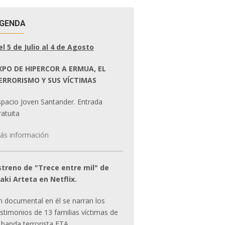
GENDA
el 5 de Julio al 4 de Agosto
XPO DE HIPERCOR A ERMUA, EL
ERRORISMO Y SUS VÍCTIMAS
spacio Joven Santander. Entrada
atuita
ás información
streno de "Trece entre mil" de
ñaki Arteta en Netflix.
n documental en él se narran los
estimonios de 13 familias víctimas de
 banda terrorista ETA.