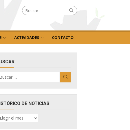
Buscar
Buscar
por:
E
ACTIVIDADES
CONTACTO
USCAR
uscar
Buscar
r:
ISTÓRICO DE NOTICIAS
ISTÓRICO
E
OTICIAS