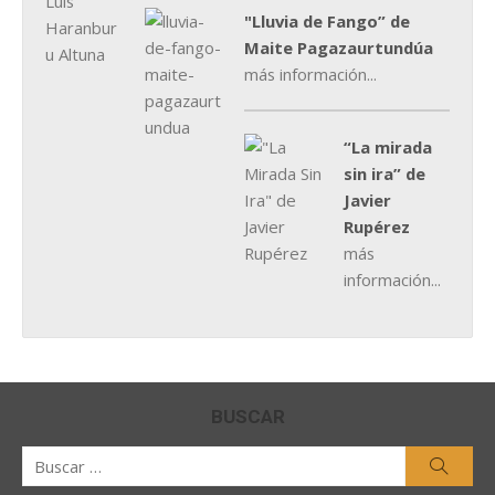
"Lluvia de Fango” de
Maite Pagazaurtundúa
más información...
“La mirada
sin ira” de
Javier
Rupérez
más
información...
BUSCAR
Buscar
Busca
por: