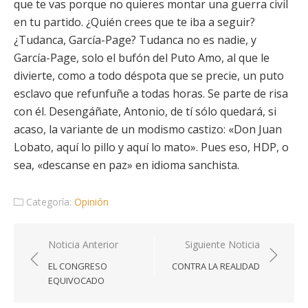
que te vas porque no quieres montar una guerra civil
en tu partido. ¿Quién crees que te iba a seguir?
¿Tudanca, García-Page? Tudanca no es nadie, y
García-Page, solo el bufón del Puto Amo, al que le
divierte, como a todo déspota que se precie, un puto
esclavo que refunfuñe a todas horas. Se parte de risa
con él. Desengáñate, Antonio, de tí sólo quedará, si
acaso, la variante de un modismo castizo: «Don Juan
Lobato, aquí lo pillo y aquí lo mato». Pues eso, HDP, o
sea, «descanse en paz» en idioma sanchista.
Categoría:
Opinión
Navegación
Noticia Anterior
Siguiente Noticia
de
EL CONGRESO
CONTRA LA REALIDAD
entradas
EQUIVOCADO