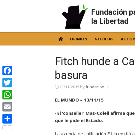
Skip
to
Fundación p
content
la Libertad
OPINIÓN
NOTICIAS
AUTOR
Fitch hunde a Ca
basura
Facebook
13/11/2015
by
fundacion
/
Twitter
EL MUNDO – 13/11/15
WhatsApp
· El ‘conseller’ Mas-Colell afirma qu
Email
que le pide el Estado.
Compartir
La agencia de calificación Fitch emitió