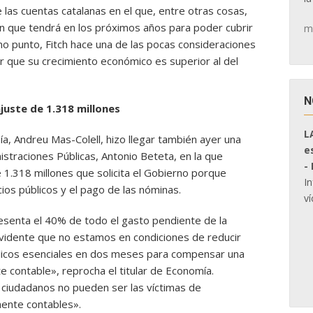
las cuentas catalanas en el que, entre otras cosas,
ón que tendrá en los próximos años para poder cubrir
m
mo punto, Fitch hace una de las pocas consideraciones
r que su crecimiento económico es superior al del
N
ajuste de 1.318 millones
L
ía, Andreu Mas-Colell, hizo llegar también ayer una
e
istraciones Públicas, Antonio Beteta, en la que
-
 1.318 millones que solicita el Gobierno porque
I
ios públicos y el pago de las nóminas.
ví
presenta el 40% de todo el gasto pendiente de la
 evidente que no estamos en condiciones de reducir
blicos esenciales en dos meses para compensar una
e contable», reprocha el titular de Economía.
s ciudadanos no pueden ser las víctimas de
ente contables».