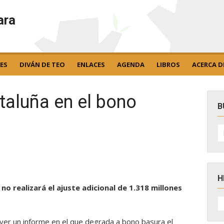
ara
ES
DIVÁN DE TEO
ENLACES
AGENDA
LIBROS
ACERCA D
taluña en el bono
B
B
po
H
e no realizará el ajuste adicional de 1.318 millones
H
D
N
 ayer un informe en el que degrada a bono basura el