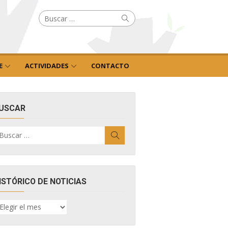
Buscar
Buscar
por:
E
ACTIVIDADES
CONTACTO
USCAR
uscar
Buscar
r:
ISTÓRICO DE NOTICIAS
ISTÓRICO
E
OTICIAS