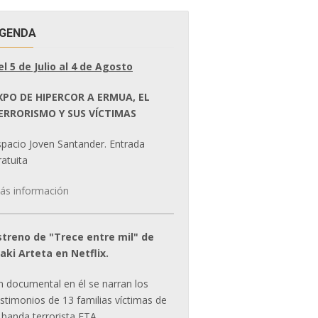
GENDA
el 5 de Julio al 4 de Agosto
XPO DE HIPERCOR A ERMUA, EL
ERRORISMO Y SUS VÍCTIMAS
spacio Joven Santander. Entrada
atuita
ás información
streno de "Trece entre mil" de
ñaki Arteta en Netflix.
n documental en él se narran los
estimonios de 13 familias víctimas de
 banda terrorista ETA.