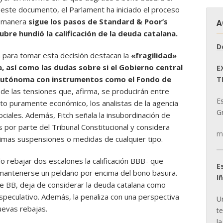
 este documento, el Parlament ha iniciado el proceso
 manera
sigue los pasos de Standard & Poor’s
A
bre hundió la calificación de la deuda catalana.
D
h para tomar esta decisión destacan la
«fragilidad»
, así como las dudas sobre si el Gobierno central
E
autónoma con instrumentos como el Fondo de
T
e las tensiones que, afirma, se producirán entre
E
to puramente económico, los analistas de la agencia
Gr
ociales. Además, Fitch señala la insubordinación de
 por parte del Tribunal Constitucional y considera
m
imas suspensiones o medidas de cualquier tipo.
do rebajar dos escalones la calificación BBB- que
E
 mantenerse un peldaño por encima del bono basura.
I
de BB, deja de considerar la deuda catalana como
especulativo. Además, la penaliza con una perspectiva
U
evas rebajas.
t
la