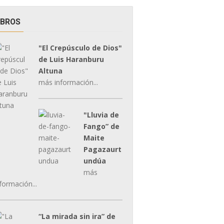
IBROS
"El Crepúsculo de Dios"
de Luis Haranburu
Altuna
más información...
"Lluvia de
Fango” de
Maite
Pagazaurt
undúa
más
formación...
“La mirada sin ira” de