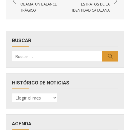
de
OBAMA, UN BALANCE
ESTRATOS DE LA
entradas
TRÁGICO
IDENTIDAD CATALANA
BUSCAR
Buscar
Buscar
por:
HISTÓRICO DE NOTICIAS
HISTÓRICO
DE
NOTICIAS
AGENDA