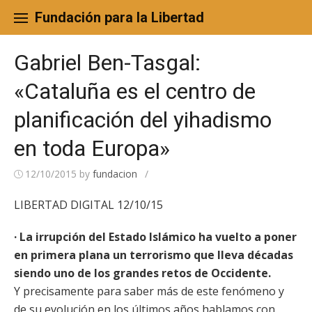
Skip
to
Fundación para la Libertad
content
Gabriel Ben-Tasgal:
«Cataluña es el centro de
planificación del yihadismo
en toda Europa»
12/10/2015
by
fundacion
/
LIBERTAD DIGITAL 12/10/15
· La irrupción del Estado Islámico ha vuelto a poner
en primera plana un terrorismo que lleva décadas
siendo uno de los grandes retos de Occidente.
Y precisamente para saber más de este fenómeno y
de su evolución en los últimos años hablamos con