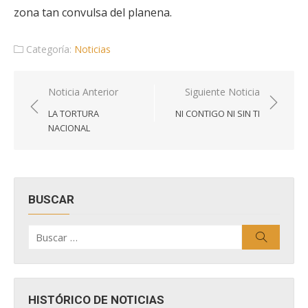
zona tan convulsa del planena.
Categoría:
Noticias
Navegación
Noticia Anterior
Siguiente Noticia
de
LA TORTURA
NI CONTIGO NI SIN TI
entradas
NACIONAL
BUSCAR
Buscar
Buscar
por:
HISTÓRICO DE NOTICIAS