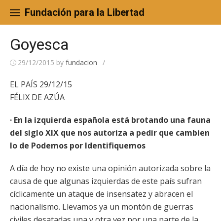
Skip
to
Fundación para la Libertad
content
Goyesca
29/12/2015
by
fundacion
/
EL PAÍS 29/12/15
FÉLIX DE AZÚA
· En la izquierda española está brotando una fauna
del siglo XIX que nos autoriza a pedir que cambien
lo de Podemos por Identifiquemos
A día de hoy no existe una opinión autorizada sobre la
causa de que algunas izquierdas de este país sufran
cíclicamente un ataque de insensatez y abracen el
nacionalismo. Llevamos ya un montón de guerras
civiles desatadas una y otra vez por una parte de la