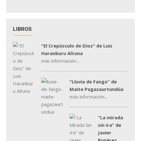
LIBROS
"El Crepúsculo de Dios" de Luis
Haranburu Altuna
más información...
"Lluvia de Fango” de
Maite Pagazaurtundúa
más información...
“La mirada
sin ira” de
Javier
Rupérez