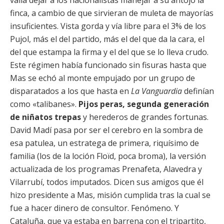
valía dejar a los nacionalistas manejar a su antojo la
finca, a cambio de que sirvieran de muleta de mayorías
insuficientes. Vista gorda y vía libre para el 3% de los
Pujol, más el del partido, más el del que da la cara, el
del que estampa la firma y el del que se lo lleva crudo.
Este régimen había funcionado sin fisuras hasta que
Mas se echó al monte empujado por un grupo de
disparatados a los que hasta en
La Vanguardia
definían
como «talibanes».
Pijos peras, segunda generación
de niñatos trepas
y herederos de grandes fortunas.
David Madí pasa por ser el cerebro en la sombra de
esa patulea, un estratega de primera, riquísimo de
familia (los de la loción Floïd, poca broma), la versión
actualizada de los programas Prenafeta, Alavedra y
Vilarrubí, todos imputados. Dicen sus amigos que él
hizo presidente a Mas, misión cumplida tras la cual se
fue a hacer dinero de consultor. Fenómeno. Y
Cataluña, que ya estaba en barrena con el tripartito,