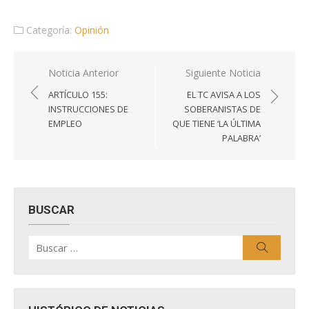
Categoría:
Opinión
Navegación
Noticia Anterior
Siguiente Noticia
de
ARTÍCULO 155:
EL TC AVISA A LOS
entradas
INSTRUCCIONES DE
SOBERANISTAS DE
EMPLEO
QUE TIENE ‘LA ÚLTIMA
PALABRA’
BUSCAR
Buscar
Buscar
por: