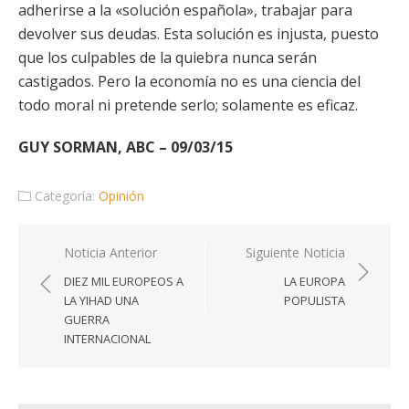
adherirse a la «solución española», trabajar para
devolver sus deudas. Esta solución es injusta, puesto
que los culpables de la quiebra nunca serán
castigados. Pero la economía no es una ciencia del
todo moral ni pretende serlo; solamente es eficaz.
GUY SORMAN, ABC – 09/03/15
Categoría:
Opinión
Navegación
Noticia Anterior
Siguiente Noticia
de
DIEZ MIL EUROPEOS A
LA EUROPA
entradas
LA YIHAD UNA
POPULISTA
GUERRA
INTERNACIONAL