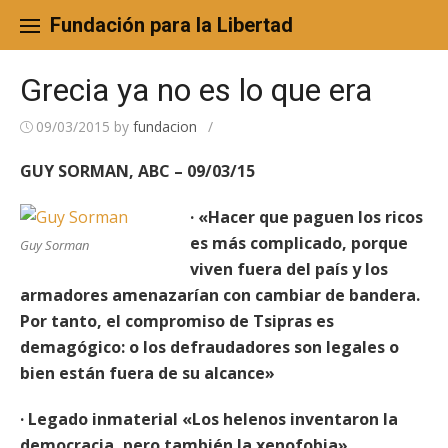
Skip
to
Fundación para la Libertad
content
Grecia ya no es lo que era
09/03/2015
by
fundacion
/
GUY SORMAN, ABC – 09/03/15
· «Hacer que paguen los ricos
es más complicado, porque
Guy Sorman
viven fuera del país y los
armadores amenazarían con cambiar de bandera.
Por tanto, el compromiso de Tsipras es
demagógico: o los defraudadores son legales o
bien están fuera de su alcance»
· Legado inmaterial «Los helenos inventaron la
democracia, pero también la xenofobia»