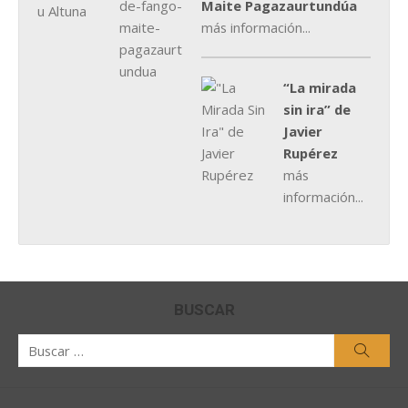
Maite Pagazaurtundúa
más información...
“La mirada
sin ira” de
Javier
Rupérez
más
información...
BUSCAR
Buscar
Busca
por: