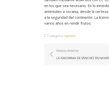
en los que sea necesario. En lo inmedi
antimisiles a Ucrania, desde la certez
a la seguridad del continente. La licen
varios años en rendir frutos.
Categoría:
Opinión
Navegación
Noticia Anterior
de
LA IGNOMINIA DE SÁNCHEZ EN NAVA
entradas