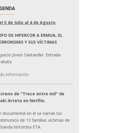
GENDA
el 5 de Julio al 4 de Agosto
XPO DE HIPERCOR A ERMUA, EL
ERRORISMO Y SUS VÍCTIMAS
spacio Joven Santander. Entrada
atuita
ás información
streno de "Trece entre mil" de
ñaki Arteta en Netflix.
n documental en él se narran los
estimonios de 13 familias víctimas de
 banda terrorista ETA.