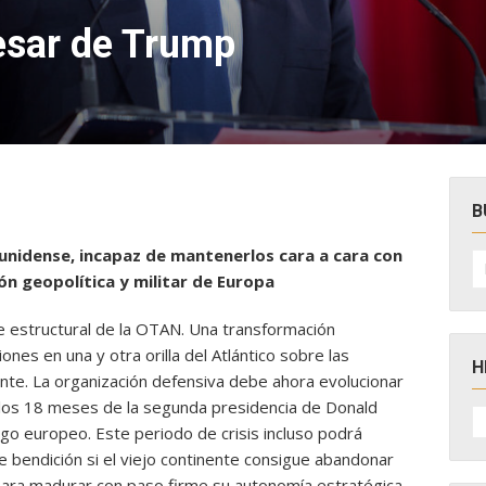
sar de Trump
B
unidense, incapaz de mantenerlos cara a cara con
B
po
ón geopolítica y militar de Europa
e estructural de la OTAN. Una transformación
ones en una y otra orilla del Atlántico
sobre las
H
te. La organización defensiva debe ahora evolucionar
los 18 meses de la segunda presidencia de Donald
H
D
go europeo. Este periodo de crisis incluso podrá
N
e bendición si el viejo continente consigue abandonar
para madurar con paso firme su autonomía estratégica.