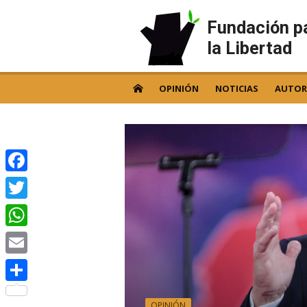
Skip
to
Fundación p
content
la Libertad
OPINIÓN
NOTICIAS
AUTOR
Facebook
Twitter
WhatsApp
Email
Compartir
OPINIÓN