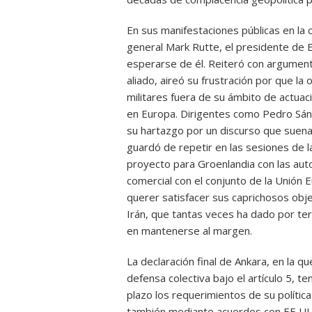
En sus manifestaciones públicas en la 
general Mark Rutte, el presidente de 
esperarse de él. Reiteró con argumento
aliado, aireó su frustración por que l
militares fuera de su ámbito de actuac
en Europa. Dirigentes como Pedro Sá
su hartazgo por un discurso que suen
guardó de repetir en las sesiones de la
proyecto para Groenlandia con las autor
comercial con el conjunto de la Unión 
querer satisfacer sus caprichosos objet
Irán, que tantas veces ha dado por ter
en mantenerse al margen.
La declaración final de Ankara, en la q
defensa colectiva bajo el artículo 5, te
plazo los requerimientos de su política
también mediante acuerdos con EE UU 