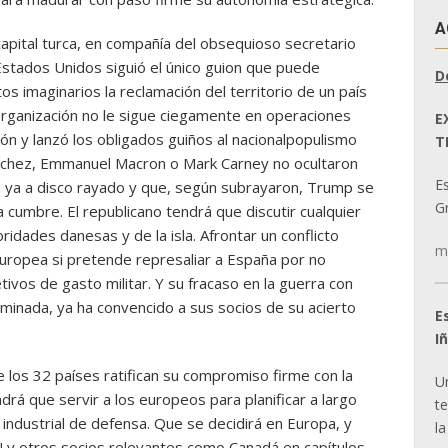
A
capital turca, en compañía del obsequioso secretario
Estados Unidos siguió el único guion que puede
D
s imaginarios la reclamación del territorio de un país
a organización no le sigue ciegamente en operaciones
E
ión y lanzó los obligados guiños al nacionalpopulismo
T
nchez, Emmanuel Macron o Mark Carney no ocultaron
E
a ya a disco rayado y que, según subrayaron, Trump se
Gr
 cumbre. El republicano tendrá que discutir cualquier
idades danesas y de la isla. Afrontar un conflicto
m
Europea si pretende represaliar a España por no
ivos de gasto militar. Y su fracaso en la guerra con
minada, ya ha convencido a sus socios de su acierto
E
I
ue los 32 países ratifican su compromiso firme con la
U
ndrá que servir a los europeos para planificar a largo
t
 industrial de defensa. Que se decidirá en Europa, y
la
y otros socios relevantes como Canadá en capítulos