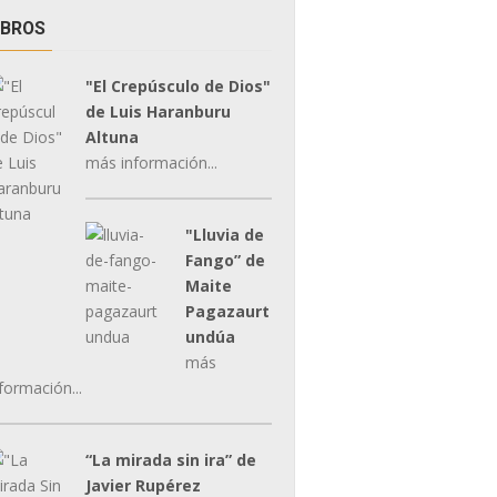
IBROS
"El Crepúsculo de Dios"
de Luis Haranburu
Altuna
más información...
"Lluvia de
Fango” de
Maite
Pagazaurt
undúa
más
formación...
“La mirada sin ira” de
Javier Rupérez