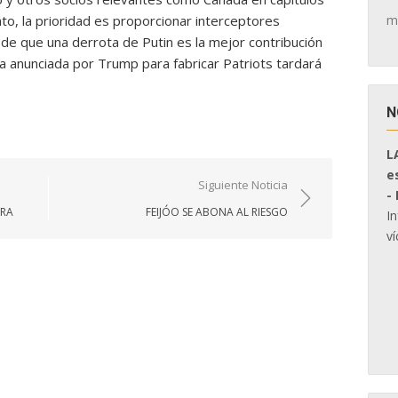
m
ato, la prioridad es proporcionar interceptores
a de que una derrota de Putin es la mejor contribución
cia anunciada por Trump para fabricar Patriots tardará
N
L
e
Siguiente Noticia
-
RRA
FEIJÓO SE ABONA AL RIESGO
I
ví