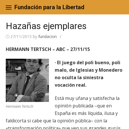
Skip
to
Fundación para la Libertad
content
Hazañas ejemplares
27/11/2015
by
fundacion
/
HERMANN TERTSCH – ABC – 27/11/15
· El juego del poli bueno, poli
malo, de Iglesias y Monedero
no oculta la siniestra
vocación real.
Está muy ufana y satisfecha la
opinión publicada –que en
Hermann Tertsch
España es más líquida, ilusa y
faldicorta si cabe que la opinión pública– con la
«transformación política» que ven sus grandes gurús