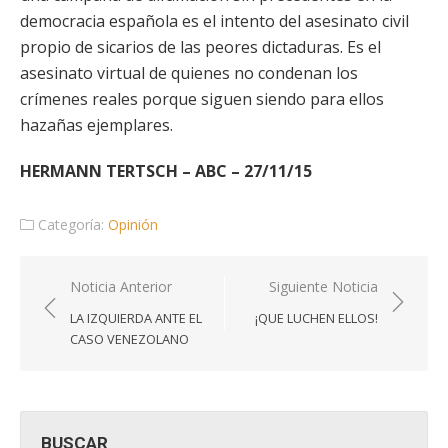
democracia española es el intento del asesinato civil
propio de sicarios de las peores dictaduras. Es el
asesinato virtual de quienes no condenan los
crímenes reales porque siguen siendo para ellos
hazañas ejemplares.
HERMANN TERTSCH – ABC – 27/11/15
Categoría:
Opinión
Navegación
Noticia Anterior
Siguiente Noticia
de
LA IZQUIERDA ANTE EL
¡QUE LUCHEN ELLOS!
entradas
CASO VENEZOLANO
BUSCAR