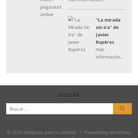
“La mirada
sin ira” de
Javier
Rupérez
más
información...
BUSCAR
Buscar
Busca
por:
© 2026 Fundación para la Libertad
/
Powered by WordPress