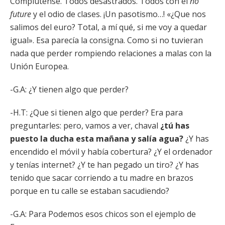
Complutense. Todos desastrados. Todos con el
no
future
y el odio de clases. ¡Un pasotismo…! «¿Que nos
salimos del euro? Total, a mí qué, si me voy a quedar
igual». Esa parecía la consigna. Como si no tuvieran
nada que perder rompiendo relaciones a malas con la
Unión Europea.
-G.A: ¿Y tienen algo que perder?
-H.T: ¿Que si tienen algo que perder? Era para
preguntarles: pero, vamos a ver, chaval
¿tú has
puesto la ducha esta mañana y salía agua?
¿Y has
encendido el móvil y había cobertura? ¿Y el ordenador
y tenías internet? ¿Y te han pegado un tiro? ¿Y has
tenido que sacar corriendo a tu madre en brazos
porque en tu calle se estaban sacudiendo?
-G.A: Para Podemos esos chicos son el ejemplo de