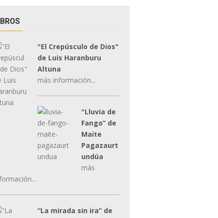
IBROS
"El Crepúsculo de Dios"
de Luis Haranburu
Altuna
más información...
"Lluvia de
Fango” de
Maite
Pagazaurt
undúa
más
formación...
“La mirada sin ira” de