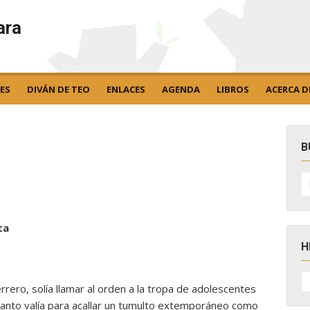
ara
ES
DIVÁN DE TEO
ENLACES
AGENDA
LIBROS
ACERCA D
B
B
po
ta
H
H
D
rrero, solía llamar al orden a la tropa de adolescentes
N
 tanto valía para acallar un tumulto extemporáneo como