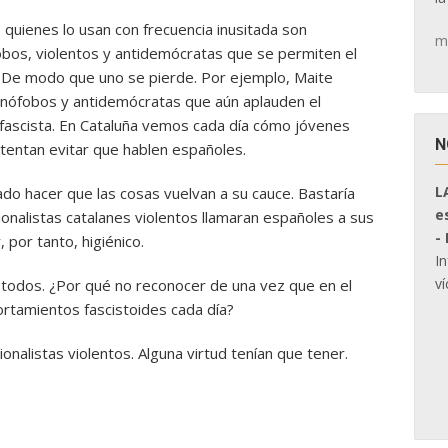
uienes lo usan con frecuencia inusitada son
m
bos, violentos y antidemócratas que se permiten el
o. De modo que uno se pierde. Por ejemplo, Maite
xenófobos y antidemócratas que aún aplauden el
 fascista. En Cataluña vemos cada día cómo jóvenes
N
intentan evitar que hablen españoles.
L
do hacer que las cosas vuelvan a su cauce. Bastaría
e
ionalistas catalanes violentos llamaran españoles a sus
-
, por tanto, higiénico.
I
ví
a todos. ¿Por qué no reconocer de una vez que en el
rtamientos fascistoides cada día?
nalistas violentos. Alguna virtud tenían que tener.