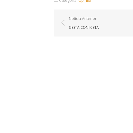
Categoría:
Opinión
Navegación
Noticia Anterior
de
SIESTA CON ICETA
entradas