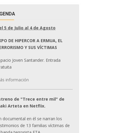
GENDA
el 5 de Julio al 4 de Agosto
XPO DE HIPERCOR A ERMUA, EL
ERRORISMO Y SUS VÍCTIMAS
spacio Joven Santander. Entrada
atuita
ás información
streno de "Trece entre mil" de
ñaki Arteta en Netflix.
n documental en él se narran los
estimonios de 13 familias víctimas de
 banda terrorista ETA.