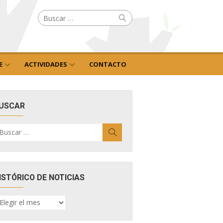
Buscar
Buscar
por:
E
ACTIVIDADES
CONTACTO
USCAR
uscar
Buscar
r:
ISTÓRICO DE NOTICIAS
ISTÓRICO
E
OTICIAS