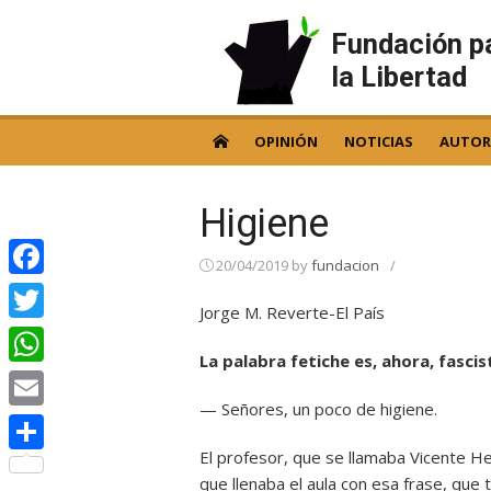
Skip
to
Fundación p
content
la Libertad
OPINIÓN
NOTICIAS
AUTOR
Higiene
20/04/2019
by
fundacion
/
Facebook
Jorge M. Reverte-El País
Twitter
La palabra fetiche es, ahora, fascis
WhatsApp
— Señores, un poco de higiene.
Email
El profesor, que se llamaba Vicente He
Compartir
que llenaba el aula con esa frase, que