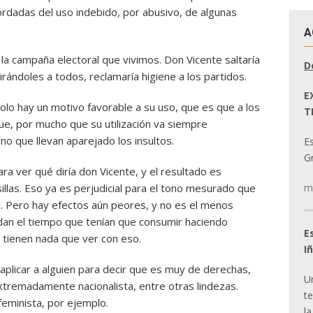
ordadas del uso indebido, por abusivo, de algunas
A
n la campaña electoral que vivimos. Don Vicente saltaría
D
 mirándoles a todos, reclamaría higiene a los partidos.
E
 Solo hay un motivo favorable a su uso, que es que a los
T
ue, por mucho que su utilización va siempre
o que llevan aparejado los insultos.
E
Gr
ra ver qué diría don Vicente, y el resultado es
m
illas. Eso ya es perjudicial para el tono mesurado que
. Pero hay efectos aún peores, y no es el menos
rdan el tiempo que tenían que consumir haciendo
E
 tienen nada que ver con eso.
I
aplicar a alguien para decir que es muy de derechas,
U
xtremadamente nacionalista, entre otras lindezas.
t
feminista, por ejemplo.
la