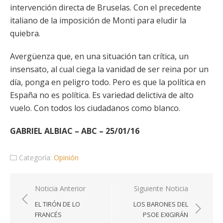
intervención directa de Bruselas. Con el precedente
italiano de la imposición de Monti para eludir la
quiebra.
Avergüenza que, en una situación tan crítica, un
insensato, al cual ciega la vanidad de ser reina por un
día, ponga en peligro todo. Pero es que la política en
España no es política. Es variedad delictiva de alto
vuelo. Con todos los ciudadanos como blanco.
GABRIEL ALBIAC – ABC – 25/01/16
Categoría:
Opinión
Navegación
Noticia Anterior
Siguiente Noticia
de
EL TIRÓN DE LO
LOS BARONES DEL
entradas
FRANCÉS
PSOE EXIGIRÁN