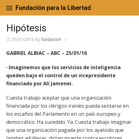
Skip
to
Fundación para la Libertad
content
Hipótesis
25/01/2016
by
fundacion
/
GABRIEL ALBIAC – ABC – 25/01/16
· Imaginemos que los servicios de inteligencia
queden bajo el control de un vicepresidente
financiado por Alí Jamenei.
Cuesta trabajo aceptar que una organización
financiada por los clérigos iraníes pueda sentarse en
los escaños del Parlamento en un país europeo y
democrático. Ha sucedido. Ya. Cuesta trabajo imaginar
que una organización pagada por los ayatolás que
lapidan adúlteras, dictan muerte contra escritores