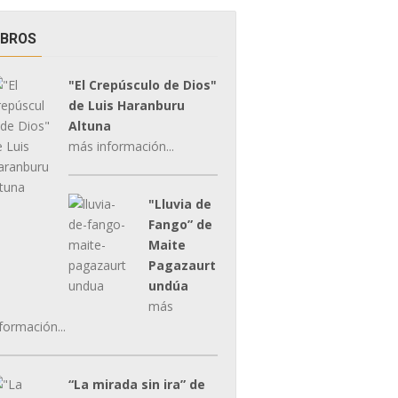
IBROS
"El Crepúsculo de Dios"
de Luis Haranburu
Altuna
más información...
"Lluvia de
Fango” de
Maite
Pagazaurt
undúa
más
formación...
“La mirada sin ira” de