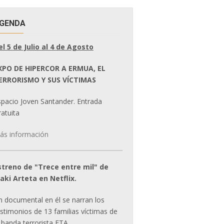
GENDA
el 5 de Julio al 4 de Agosto
XPO DE HIPERCOR A ERMUA, EL
ERRORISMO Y SUS VÍCTIMAS
spacio Joven Santander. Entrada
atuita
ás información
streno de "Trece entre mil" de
ñaki Arteta en Netflix.
n documental en él se narran los
estimonios de 13 familias víctimas de
 banda terrorista ETA.