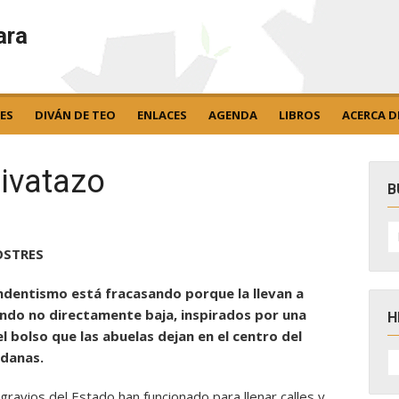
ara
ES
DIVÁN DE TEO
ENLACES
AGENDA
LIBROS
ACERCA D
hivatazo
B
B
po
OSTRES
pendentismo está fracasando porque la llevan a
ndo no directamente baja, inspirados por una
H
l bolso que las abuelas dejan en el centro del
H
rdanas.
D
N
gravios del Estado han funcionado para llenar calles y