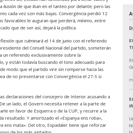
a ilusión de que iban en el tanteo por delante; pero las
ismo cada vez son más bajas. Convergència perdió 12
A
s favorables le auguran que perderá, mínimo, entre
ado que de ser así, dejará la política.
D
E
lexión que culminará el 14 de junio con el referendo
T
 presidente del Consell Nacional del partido, someterán
ea un referendo exclusivamente sobre la
E
lo, y están todavía buscando el tono adecuado para
Gr
de modo que el partido vire sin romperse hacia las
idea de no presentarse con Convergència el 27-S si
m
las declaraciones del consejero de Interior acusando a
E
 De un lado, el Govern necesita retener a la parte de
I
rle en favor de Esquerra o de la CUP, y recurre a la
 da resultado. Y amortizado el «Espanya ens roba»,
U
a ens mata». Del otro, Espadaler tiene que reforzar
t
apoyo de los más agitados.
la