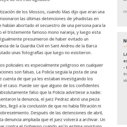
m
itización de los Mossos, cuando Mas dijo que eran una
sionaron las últimas detenciones de yihadistas en
e habían abortado el secuestro de una persona para la
do el tristemente famoso mono naranja, y luego esta
. Igualmente presumieron de haber evitado un
N
cia de la Guardia Civil en Sant Andreu de la Barca
autado unas fotografías que luego no existieron.
L
e
os policiales es especialmente peligroso en cualquier
-
iones son falsas. La Policía seguía la pista de una
I
se cuenta de que ya les estaban investigando los
ví
ó el caso. Puede ser que alguno de los confidentes
bsolutamente falso que la Policía advirtiese a nadie.
taron la denuncia, el juez Pedraz abrió una pieza
, llegó a la conclusión de que no había filtración ni
sobreseimiento. Después de las detenciones de abril,
ta denuncia ampliada que el juez volverá a archivar. Un
r contra el Gobierno cuando así lo estima oportuno.