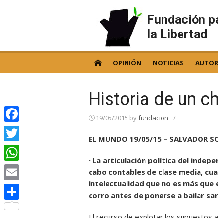
Skip
to
Fundación p
content
la Libertad
OPINIÓN
NOTICIAS
AUTOR
Historia de un c
19/05/2015
by
fundacion
/
Facebook
EL MUNDO 19/05/15 – SALVADOR S
Twitter
· La articulación política del inde
WhatsApp
cabo contables de clase media, cua
intelectualidad que no es más que e
Email
corro antes de ponerse a bailar sa
Compartir
El recurso de explotar los supuestos a