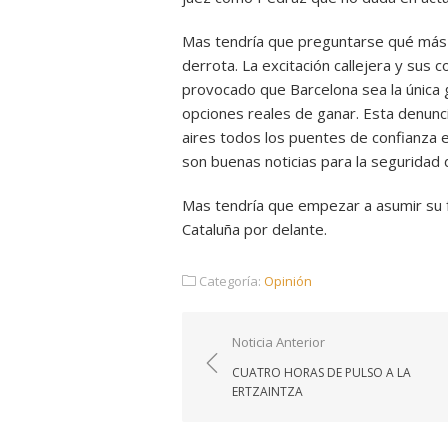
Mas tendría que preguntarse qué más c
derrota. La excitación callejera y sus 
provocado que Barcelona sea la única
opciones reales de ganar. Esta denunci
aires todos los puentes de confianza e
son buenas noticias para la seguridad 
Mas tendría que empezar a asumir su fr
Cataluña por delante.
Categoría:
Opinión
Navegación
Noticia Anterior
de
CUATRO HORAS DE PULSO A LA
entradas
ERTZAINTZA