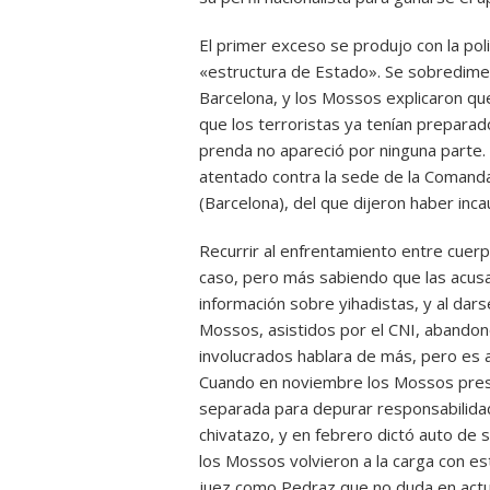
El primer exceso se produjo con la pol
«estructura de Estado». Se sobredimen
Barcelona, y los Mossos explicaron qu
que los terroristas ya tenían prepara
prenda no apareció por ninguna parte
atentado contra la sede de la Comandan
(Barcelona), del que dijeron haber inc
Recurrir al enfrentamiento entre cuerp
caso, pero más sabiendo que las acusac
información sobre yihadistas, y al dar
Mossos, asistidos por el CNI, abandon
involucrados hablara de más, pero es a
Cuando en noviembre los Mossos presen
separada para depurar responsabilidades
chivatazo, y en febrero dictó auto de 
los Mossos volvieron a la carga con es
juez como Pedraz que no duda en actua