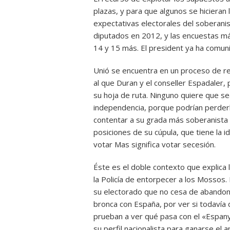
plazas, y para que algunos se hicieran l
expectativas electorales del soberan
diputados en 2012, y las encuestas má
14 y 15 más. El president ya ha comunic
Unió se encuentra en un proceso de ref
al que Duran y el conseller Espadaler,
su hoja de ruta. Ninguno quiere que s
independencia, porque podrían perder
contentar a su grada más soberanista 
posiciones de su cúpula, que tiene la 
votar Mas significa votar secesión.
Éste es el doble contexto que explica 
la Policía de entorpecer a los Mossos.
su electorado que no cesa de abandona
bronca con España, por ver si todavía
prueban a ver qué pasa con el «Espany
su perfil nacionalista para ganarse el 