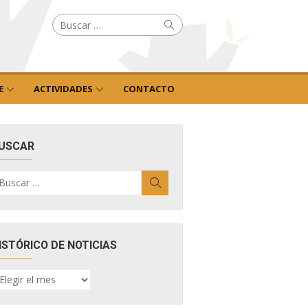
Buscar
Buscar
por:
E
ACTIVIDADES
CONTACTO
USCAR
uscar
Buscar
r:
ISTÓRICO DE NOTICIAS
ISTÓRICO
E
OTICIAS