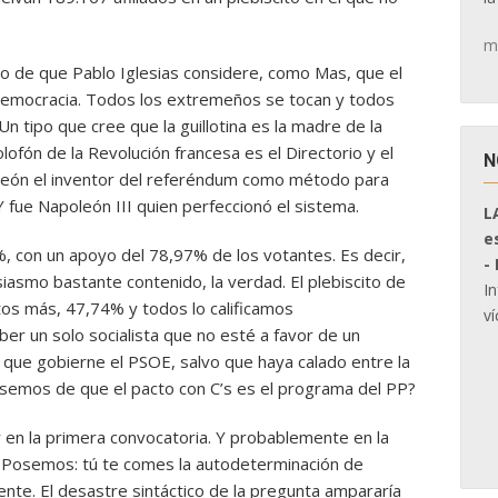
m
ho de que Pablo Iglesias considere, como Mas, que el
 democracia. Todos los extremeños se tocan y todos
 tipo que cree que la guillotina es la madre de la
ofón de la Revolución francesa es el Directorio y el
N
león el inventor del referéndum como método para
Y fue Napoleón III quien perfeccionó el sistema.
L
e
7%, con un apoyo del 78,97% de los votantes. Es decir,
-
iasmo bastante contenido, la verdad. El plebiscito de
I
tos más, 47,74% y todos lo calificamos
ví
r un solo socialista que no esté a favor de un
 que gobierne el PSOE, salvo que haya calado entre la
Posemos de que el pacto con C’s es el programa del PP?
ar en la primera convocatoria. Y probablemente en la
n Posemos: tú te comes la autodeterminación de
nte. El desastre sintáctico de la pregunta ampararía