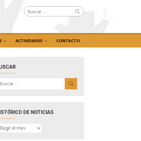
Buscar
Buscar
por:
E
ACTIVIDADES
CONTACTO
USCAR
uscar
Buscar
r:
ISTÓRICO DE NOTICIAS
ISTÓRICO
E
OTICIAS