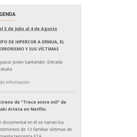
GENDA
el 5 de Julio al 4 de Agosto
XPO DE HIPERCOR A ERMUA, EL
ERRORISMO Y SUS VÍCTIMAS
spacio Joven Santander. Entrada
atuita
ás información
streno de "Trece entre mil" de
ñaki Arteta en Netflix.
n documental en él se narran los
estimonios de 13 familias víctimas de
 banda terrorista ETA.