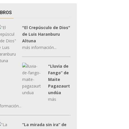
IBROS
"El Crepúsculo de Dios"
de Luis Haranburu
Altuna
más información...
"Lluvia de
Fango” de
Maite
Pagazaurt
undúa
más
formación...
“La mirada sin ira” de