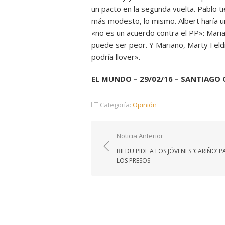
un pacto en la segunda vuelta. Pablo 
más modesto, lo mismo. Albert haría u
«no es un acuerdo contra el PP»: Mari
puede ser peor. Y Mariano, Marty Feld
podría llover».
EL MUNDO – 29/02/16 – SANTIAGO
Categoría:
Opinión
Navegación
Noticia Anterior
de
BILDU PIDE A LOS JÓVENES ‘CARIÑO’ P
entradas
LOS PRESOS