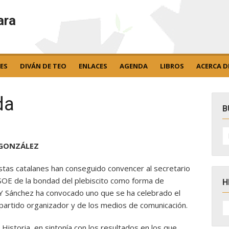
ara
ES
DIVÁN DE TEO
ENLACES
AGENDA
LIBROS
ACERCA D
da
B
B
po
 GONZÁLEZ
istas catalanes han conseguido convencer al secretario
SOE de la bondad del plebiscito como forma de
H
. Y Sánchez ha convocado uno que se ha celebrado el
H
partido organizador y de los medios de comunicación.
D
N
Historia, en sintonía con los resultados en los que