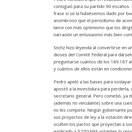
consiguió para su partido 90 escaños. 
frase si se la hubiésemos dado por b
asombroso que el periodismo de acom
lance con más optimismo que los dirig
narración un entusiasmo más bien cont
Snchz hizo leyenda al convertirse en u
dioses del Comité Federal para dársel
preguntarse cuántos de los 189.167 afil
y cuántos de ellos están en condicione
Pedro apeló a las bases para soslayar e
apostó a la investidura para perderla,
secretario general. Pero cometió, ya d
(además no vinculante) sobre una cuest
no les compete. Ningún gobernante pue
sus proyectos de ley a la votación dir
oculten los pactos que proyectan a su
explicado a 5.530.693 votantes lo resu