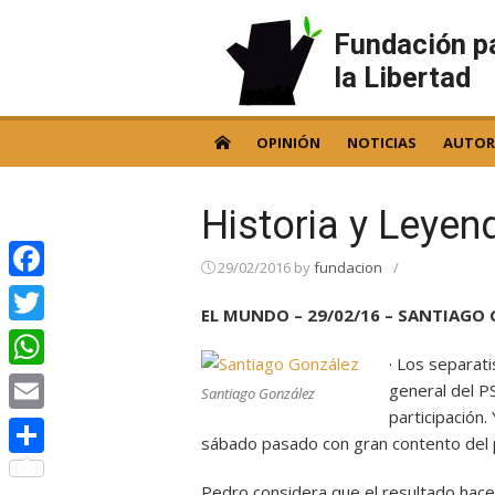
Skip
to
Fundación p
content
la Libertad
OPINIÓN
NOTICIAS
AUTOR
Historia y Leyen
29/02/2016
by
fundacion
/
Facebook
EL MUNDO – 29/02/16 – SANTIAGO
Twitter
· Los separat
WhatsApp
general del P
Santiago González
participación
Email
sábado pasado con gran contento del 
Compartir
Pedro considera que el resultado hace 