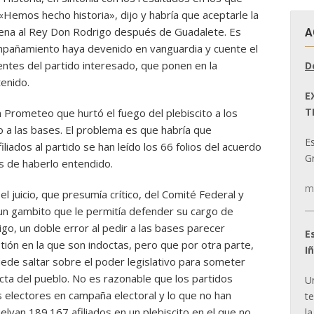
«Hemos hecho historia», dijo y habría que aceptarle la
uena al Rey Don Rodrigo después de Guadalete. Es
A
pañamiento haya devenido en vanguardia y cuente el
entes del partido interesado, que ponen en la
D
enido.
E
T
n Prometeo que hurtó el fuego del plebiscito a los
o a las bases. El problema es que habría que
E
iados al partido se han leído los 66 folios del acuerdo
Gr
s de haberlo entendido.
m
l juicio, que presumía crítico, del Comité Federal y
 un gambito que le permitía defender su cargo de
igo, un doble error al pedir a las bases parecer
E
ión en la que son indoctas, pero que por otra parte,
I
de saltar sobre el poder legislativo para someter
ecta del pueblo. No es razonable que los partidos
U
s electores en campaña electoral y lo que no han
t
elvan 189.167 afiliados en un plebiscito en el que no
la