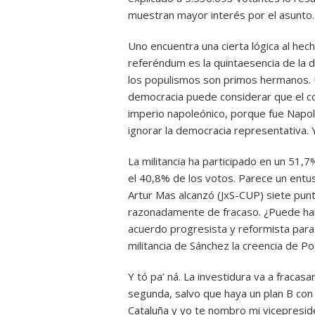
muestran mayor interés por el asunto.
Uno encuentra una cierta lógica al hec
referéndum es la quintaesencia de la
los populismos son primos hermanos. Un
democracia puede considerar que el col
imperio napoleónico, porque fue Napo
ignorar la democracia representativa. 
La militancia ha participado en un 51,
el 40,8% de los votos. Parece un entus
Artur Mas alcanzó (JxS-CUP) siete pun
razonadamente de fracaso. ¿Puede habe
acuerdo progresista y reformista para
militancia de Sánchez la creencia de 
Y tó pa’ ná. La investidura va a fracas
segunda, salvo que haya un plan B co
Cataluña y yo te nombro mi vicepreside