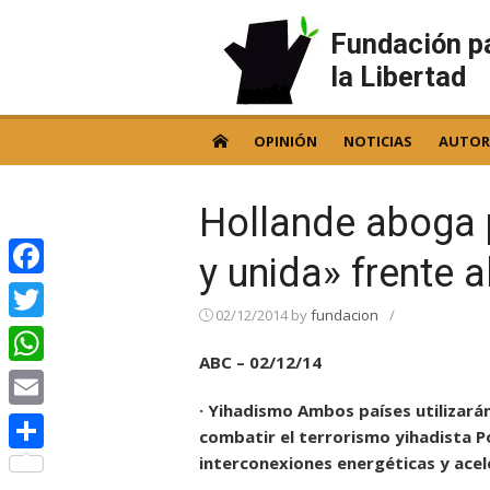
Skip
to
Fundación p
content
la Libertad
OPINIÓN
NOTICIAS
AUTOR
Hollande aboga 
y unida» frente 
Facebook
02/12/2014
by
fundacion
/
Twitter
ABC – 02/12/14
WhatsApp
· Yihadismo Ambos países utilizarán
Email
combatir el terrorismo yihadista P
interconexiones energéticas y acele
Compartir