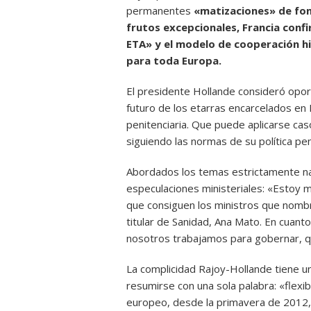
permanentes
«matizaciones» de fon
frutos excepcionales, Francia confi
ETA» y el modelo de cooperación h
para toda Europa.
El presidente Hollande consideró oport
futuro de los etarras encarcelados en F
penitenciaria. Que puede aplicarse cas
siguiendo las normas de su política pe
Abordados los temas estrictamente na
especulaciones ministeriales: «Estoy m
que consiguen los ministros que nombr
titular de Sanidad, Ana Mato. En cuant
nosotros trabajamos para gobernar, qu
La complicidad Rajoy-Hollande tiene un
resumirse con una sola palabra: «flex
europeo, desde la primavera de 2012, 