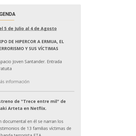
GENDA
el 5 de Julio al 4 de Agosto
XPO DE HIPERCOR A ERMUA, EL
ERRORISMO Y SUS VÍCTIMAS
spacio Joven Santander. Entrada
atuita
ás información
streno de "Trece entre mil" de
ñaki Arteta en Netflix.
n documental en él se narran los
estimonios de 13 familias víctimas de
 banda terrorista ETA.