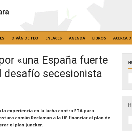
ara
ES
DIVÁN DE TEO
ENLACES
AGENDA
LIBROS
ACERCA D
por «una España fuerte
B
al desafío secesionista
B
po
H
 la experiencia en la lucha contra ETA para
H
ostura común Reclaman a la UE financiar el plan de
D
rar el plan Juncker.
N