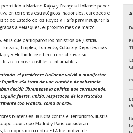
 permitido a Mariano Rajoy y François Hollande poner
ativa en terrenos estratégicos, nacionales, europeos e
A
visita de Estado de los Reyes a París para inaugurar la
gradas a Velázquez, el próximo mes de marzo.
D
en la que participaron los ministros de Justicia,
E
a y Turismo, Empleo, Fomento, Cultura y Deporte, más
T
Rajoy y Hollande insistieron en subrayar su
E
s los terrenos sensibles e inflamables.
Gr
entrada, el presidente Hollande volvió a manifestar
m
e España: «Se trata de una cuestión de soberanía
ben decidir libremente la política que corresponde.
España fuerte, unida, respetuosa de los tratados
E
cazmente con Francia, como ahora».
I
res bilaterales, la lucha contra el terrorismo, ilustra
U
 cooperación, que Madrid y París consideran
t
s, la cooperación contra ETA fue motivo de
la