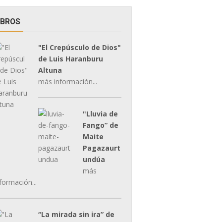
IBROS
"El Crepúsculo de Dios"
de Luis Haranburu
Altuna
más información...
"Lluvia de
Fango” de
Maite
Pagazaurt
undúa
más
formación...
“La mirada sin ira” de