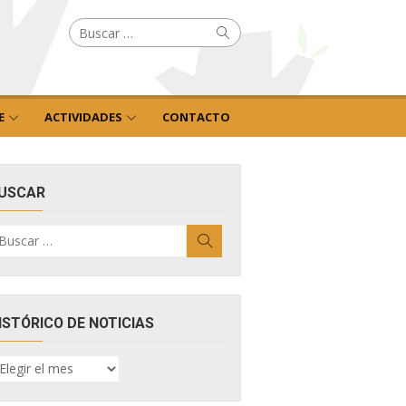
Buscar
Buscar
por:
E
ACTIVIDADES
CONTACTO
USCAR
uscar
Buscar
r:
ISTÓRICO DE NOTICIAS
ISTÓRICO
E
OTICIAS