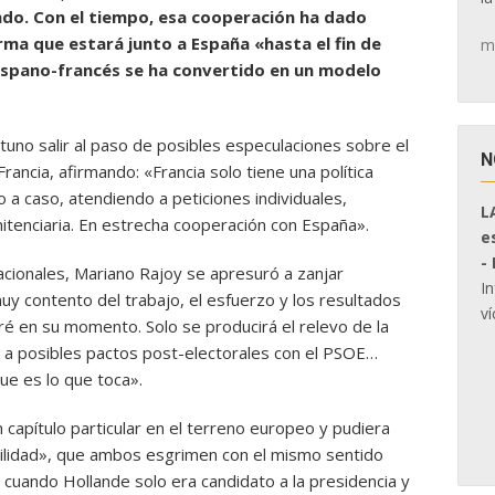
do. Con el tiempo, esa cooperación ha dado
rma que estará junto a España «hasta el fin de
m
ispano-francés se ha convertido en un modelo
uno salir al paso de posibles especulaciones sobre el
N
rancia, afirmando: «Francia solo tiene una política
o a caso, atendiendo a peticiones individuales,
L
nitenciaria. En estrecha cooperación con España».
e
-
cionales, Mariano Rajoy se apresuró a zanjar
I
uy contento del trabajo, el esfuerzo y los resultados
ví
é en su momento. Solo se producirá el relevo de la
o a posibles pactos post-electorales con el PSOE…
e es lo que toca».
 capítulo particular en el terreno europeo y pudiera
ibilidad», que ambos esgrimen con el mismo sentido
cuando Hollande solo era candidato a la presidencia y