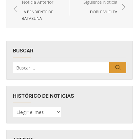
Navegación
Noticia Anterior
Siguiente Noticia
de
LA PENDIENTE DE
DOBLE VUELTA
entradas
BATASUNA
BUSCAR
Buscar
Buscar
por:
HISTÓRICO DE NOTICIAS
HISTÓRICO
DE
NOTICIAS