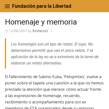
Skip
to
Fundación para la Libertad
content
Homenaje y memoria
12/08/2007
by
fundacion
/
Los homenajes son un tipo de relato. El suyo. No
deberíamos permitir que sea el único relato. Y la
aplicación de la ley no va a eximirnos de la tarea de
elaborar un relato alternativo.
El fallecimiento de Sabino Euba, ‘Pelopintxo’, vuelve a
poner sobre el tapete una cuestión a la que no hemos
prestado la atención que merece: cómo actuar frente
a las expresiones de homenaje, recuerdo,
recibimiento o acompañamiento para con ex
miembros de ETA organizados desde su entorno