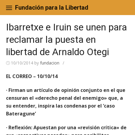
Skip
to
Fundación para la Libertad
content
Ibarretxe e Iruin se unen para
reclamar la puesta en
libertad de Arnaldo Otegi
10/10/2014
by
fundacion
/
EL CORREO – 10/10/14
· Firman un artículo de opinión conjunto en el que
censuran el «derecho penal del enemigo» que, a
su entender, inspira las condenas por el ‘caso
Bateragune’
· Reflexión: Apuestan por una «revisión crítica» de