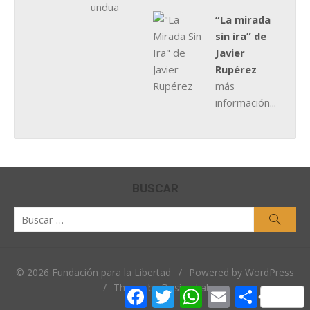
“La mirada
sin ira” de
Javier
Rupérez
más
información...
BUSCAR
Buscar
Busca
por:
© 2026 Fundación para la Libertad
/
Powered by WordPress
/
Theme by Design Lab
Facebook
Twitter
WhatsApp
Email
Comparti