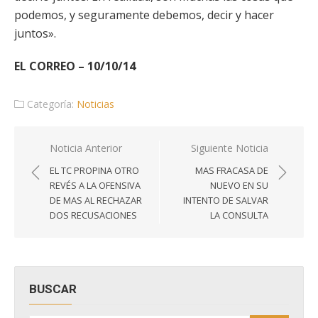
podemos, y seguramente debemos, decir y hacer
juntos».
EL CORREO – 10/10/14
Categoría:
Noticias
Navegación
Noticia Anterior
Siguiente Noticia
de
EL TC PROPINA OTRO
MAS FRACASA DE
entradas
REVÉS A LA OFENSIVA
NUEVO EN SU
DE MAS AL RECHAZAR
INTENTO DE SALVAR
DOS RECUSACIONES
LA CONSULTA
BUSCAR