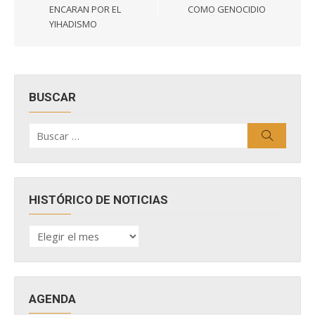
entradas
ENCARAN POR EL
COMO GENOCIDIO
YIHADISMO
BUSCAR
Buscar
Buscar
por:
HISTÓRICO DE NOTICIAS
HISTÓRICO
DE
NOTICIAS
AGENDA