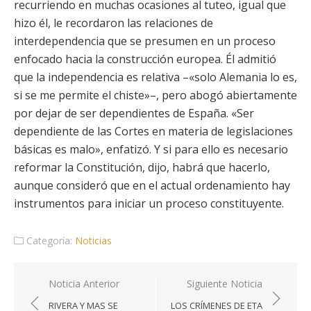
recurriendo en muchas ocasiones al tuteo, igual que
hizo él, le recordaron las relaciones de
interdependencia que se presumen en un proceso
enfocado hacia la construcción europea. Él admitió
que la independencia es relativa –«solo Alemania lo es,
si se me permite el chiste»–, pero abogó abiertamente
por dejar de ser dependientes de España. «Ser
dependiente de las Cortes en materia de legislaciones
básicas es malo», enfatizó. Y si para ello es necesario
reformar la Constitución, dijo, habrá que hacerlo,
aunque consideró que en el actual ordenamiento hay
instrumentos para iniciar un proceso constituyente.
Categoría:
Noticias
Navegación
Noticia Anterior
Siguiente Noticia
de
RIVERA Y MAS SE
LOS CRÍMENES DE ETA