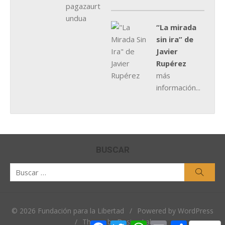
“La mirada
sin ira” de
Javier
Rupérez
más
información...
BUSCAR
Buscar
Busca
por:
© 2026 Fundación para la Libertad
/
Powered by WordPress
/
Theme by Design Lab
Facebook
Twitter
WhatsApp
Email
Comparti