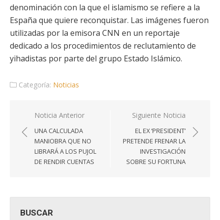
denominación con la que el islamismo se refiere a la
España que quiere reconquistar. Las imágenes fueron
utilizadas por la emisora CNN en un reportaje
dedicado a los procedimientos de reclutamiento de
yihadistas por parte del grupo Estado Islámico.
Categoría:
Noticias
Navegación
Noticia Anterior
Siguiente Noticia
de
UNA CALCULADA
EL EX ‘PRESIDENT’
entradas
MANIOBRA QUE NO
PRETENDE FRENAR LA
LIBRARÁ A LOS PUJOL
INVESTIGACIÓN
DE RENDIR CUENTAS
SOBRE SU FORTUNA
BUSCAR