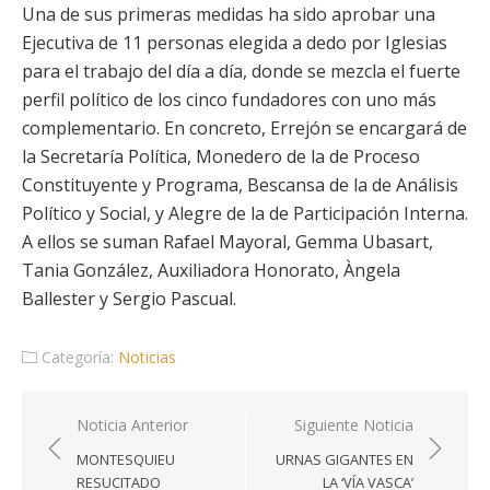
Una de sus primeras medidas ha sido aprobar una
Ejecutiva de 11 personas elegida a dedo por Iglesias
para el trabajo del día a día, donde se mezcla el fuerte
perfil político de los cinco fundadores con uno más
complementario. En concreto, Errejón se encargará de
la Secretaría Política, Monedero de la de Proceso
Constituyente y Programa, Bescansa de la de Análisis
Político y Social, y Alegre de la de Participación Interna.
A ellos se suman Rafael Mayoral, Gemma Ubasart,
Tania González, Auxiliadora Honorato, Àngela
Ballester y Sergio Pascual.
Categoría:
Noticias
Navegación
Noticia Anterior
Siguiente Noticia
de
MONTESQUIEU
URNAS GIGANTES EN
entradas
RESUCITADO
LA ‘VÍA VASCA’