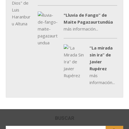
"Lluvia de Fango” de
Maite Pagazaurtundúa
más información...
“La mirada
sin ira” de
Javier
Rupérez
más
información...
BUSCAR
Buscar