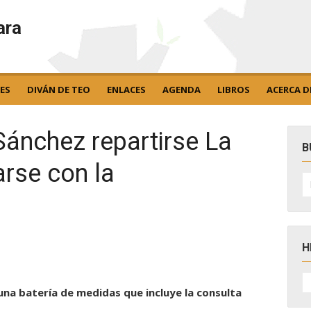
ara
ES
DIVÁN DE TEO
ENLACES
AGENDA
LIBROS
ACERCA D
 Sánchez repartirse La
B
rse con la
B
po
H
H
D
una batería de medidas que incluye la consulta
N