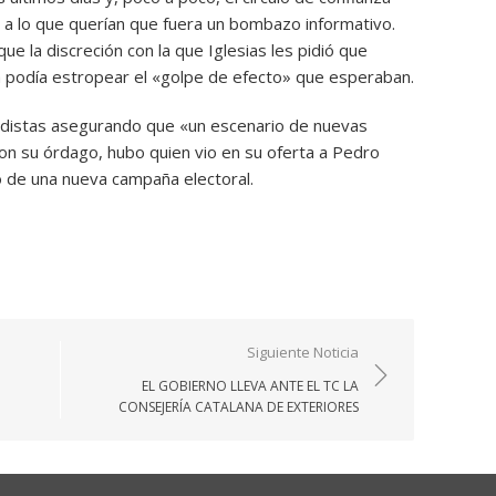
a lo que querían que fuera un bombazo informativo.
e la discreción con la que Iglesias les pidió que
a podía estropear el «golpe de efecto» que esperaban.
iodistas asegurando que «un escenario de nuevas
on su órdago, hubo quien vio en su oferta a Pedro
o de una nueva campaña electoral.
Siguiente Noticia
EL GOBIERNO LLEVA ANTE EL TC LA
CONSEJERÍA CATALANA DE EXTERIORES