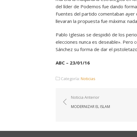
del líder de Podemos fue dando forma 
Fuentes del partido comentaban ayer qu
llevaran la propuesta fue máxima: nad
Pablo Iglesias se despidió de los per
elecciones nunca es deseable». Pero c
Sánchez su forma de dar el pistoletaz
ABC – 23/01/16
Categoría:
Noticias
Navegación
Noticia Anterior
de
MODERNIZAR EL ISLAM
entradas