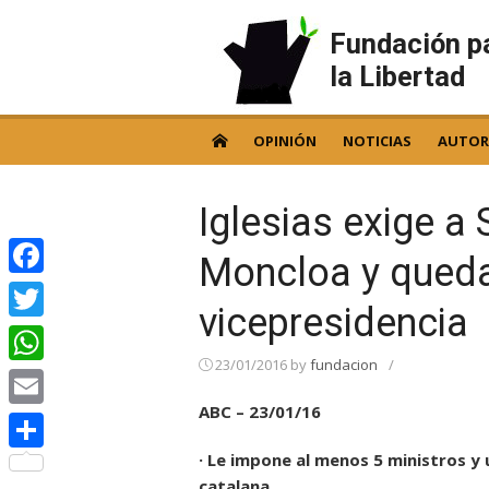
Skip
to
Fundación p
content
la Libertad
OPINIÓN
NOTICIAS
AUTOR
Iglesias exige a
Moncloa y queda
Facebook
vicepresidencia
Twitter
23/01/2016
by
fundacion
/
WhatsApp
ABC – 23/01/16
Email
· Le impone al menos 5 ministros y 
Compartir
catalana.