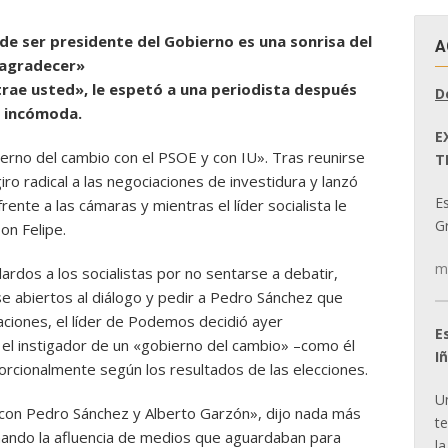
 de ser presidente del Gobierno es una sonrisa del
A
 agradecer»
 trae usted», le espetó a una periodista después
D
a incómoda.
E
rno del cambio con el PSOE y con IU». Tras reunirse
T
iro radical a las negociaciones de investidura y lanzó
E
ente a las cámaras y mientras el líder socialista le
Gr
on Felipe.
m
rdos a los socialistas por no sentarse a debatir,
e abiertos al diálogo y pedir a Pedro Sánchez que
aciones, el líder de Podemos decidió ayer
E
 el instigador de un «gobierno del cambio» –como él
I
orcionalmente según los resultados de las elecciones.
U
 con Pedro Sánchez y Alberto Garzón», dijo nada más
t
ando la afluencia de medios que aguardaban para
la