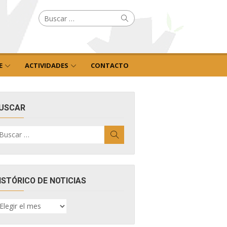
Buscar
Buscar
por:
E
ACTIVIDADES
CONTACTO
USCAR
uscar
Buscar
r:
ISTÓRICO DE NOTICIAS
ISTÓRICO
E
OTICIAS