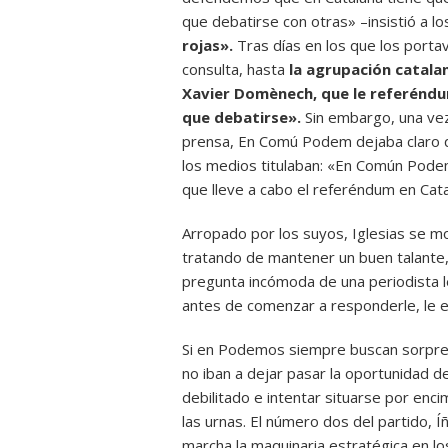
que debatirse con otras» –insistió a l
rojas».
Tras días en los que los port
consulta, hasta
la agrupación catala
Xavier Domènech, que le referéndu
que debatirse».
Sin embargo, una vez
prensa, En Comú Podem dejaba claro que
los medios titulaban: «En Común Pode
que lleve a cabo el referéndum en Cata
Arropado por los suyos, Iglesias se m
tratando de mantener un buen talante, 
pregunta incómoda de una periodista le
antes de comenzar a responderle, le e
Si en Podemos siempre buscan sorpren
no iban a dejar pasar la oportunidad 
debilitado e intentar situarse por en
las urnas. El número dos del partido, Íñ
marcha la maquinaria estratégica en los