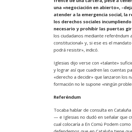
frente de una cartera, pese a tene
una «negociación en abierto», –dej
atender a la emergencia social, la re
los derechos sociales incumpliendo 
necesario y prohibir las puertas gir
los ciudadanos mediante referéndum am
constitucional» y, si ese es el mandat
podrá resistir», indicó.
Iglesias dijo verse con «talante» sufic
y lograr así que cuadren las cuentas par
«derecho a decidir» que lanzaron los n
formación no le supone «ningún probl
Referéndum
Tocaba hablar de consulta en Cataluña
— e Iglesias no dudó en señalar que cre
cual colocaría a En Comú Podem como «
defendemos que en Cataluña tiene qu