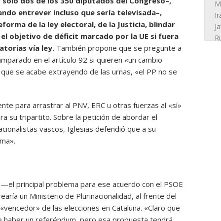
r solo dos de los 350 diputados del Congreso–,
ando entrever incluso que sería televisada–,
forma de la ley electoral, de la Justicia, blindar
el objetivo de déficit marcado por la UE si fuera
atorias vía ley.
También propone que se pregunte a
parado en el artículo 92 si quieren «un cambio
o que se acabe extrayendo de las urnas, «el PP no se
iente para arrastrar al PNV, ERC u otras fuerzas al «sí»
a su tripartito. Sobre la petición de abordar el
acionalistas vascos, Iglesias defendió que a su
ema».
 —el principal problema para ese acuerdo con el PSOE
aría un Ministerio de Plurinacionalidad, al frente del
vencedor» de las elecciones en Cataluña. «Claro que
e haber un referéndum, pero esa propuesta tendrá