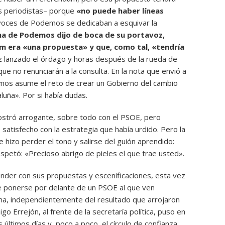
os periodistas– porque
«no puede haber líneas
avoces de Podemos se dedicaban a esquivar la
na de Podemos dijo de boca de su portavoz,
m era «una propuesta» y que, como tal, «tendría
 lanzado el órdago y horas después de la rueda de
 no renunciarán a la consulta. En la nota que envió a
mos asume el reto de crear un Gobierno del cambio
luña». Por si había dudas.
ostró arrogante, sobre todo con el PSOE, pero
satisfecho con la estrategia que había urdido. Pero la
 hizo perder el tono y salirse del guión aprendido:
spetó: «Precioso abrigo de pieles el que trae usted».
der con sus propuestas y escenificaciones, esta vez
de ponerse por delante de un PSOE al que ven
cima, independientemente del resultado que arrojaron
igo Errejón, al frente de la secretaría política, puso en
 últimos días y, poco a poco, el círculo de confianza