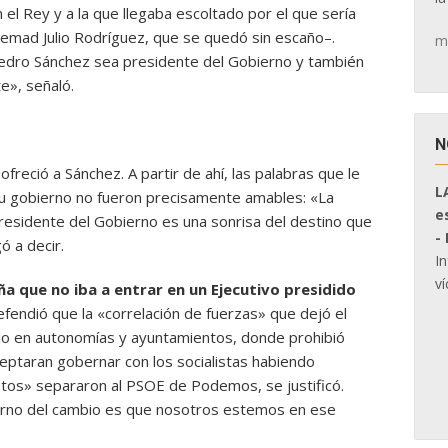
 el Rey y a la que llegaba escoltado por el que sería
Jemad Julio Rodríguez, que se quedó sin escaño–.
m
dro Sánchez sea presidente del Gobierno y también
e», señaló.
N
freció a Sánchez. A partir de ahí, las palabras que le
L
 su gobierno no fueron precisamente amables: «La
e
presidente del Gobierno es una sonrisa del destino que
-
ó a decir.
I
ví
a que no iba a entrar en un Ejecutivo presidido
efendió que la «correlación de fuerzas» que dejó el
io en autonomías y ayuntamientos, donde prohibió
ptaran gobernar con los socialistas habiendo
tos» separaron al PSOE de Podemos, se justificó.
erno del cambio es que nosotros estemos en ese