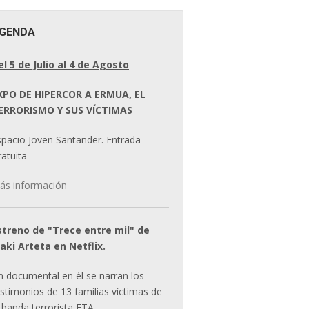
GENDA
el 5 de Julio al 4 de Agosto
XPO DE HIPERCOR A ERMUA, EL
ERRORISMO Y SUS VÍCTIMAS
spacio Joven Santander. Entrada
atuita
ás información
streno de "Trece entre mil" de
ñaki Arteta en Netflix.
n documental en él se narran los
estimonios de 13 familias víctimas de
 banda terrorista ETA.