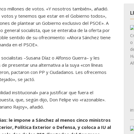
nco millones de votos. «Y nosotros también», añadió.
L
de votos y tenemos que estar en el Gobierno todos»,
iones de plantear un Gobierno exclusivo del PSOE». A
o general socialista, que se enteraba de la oferta por
doble sentido de su ofrecimiento: «Ahora Sánchez tiene
manda en el PSOE».
 socialistas –Susana Díaz o Alfonso Guerra– y les
 de presentar una alternativa a la suya «con líneas
vieron, pactaron con PP y Ciudadanos. Les ofrecemos
tejado», se jactó.
dad institucional» para justificar que fuera el
uesta, que, según dijo, Don Felipe vio «razonable».
riano Rajoy», añadió.
in
ias: le impone a Sánchez al menos cinco ministros
erior, Política Exterior o Defensa, y coloca a IU al