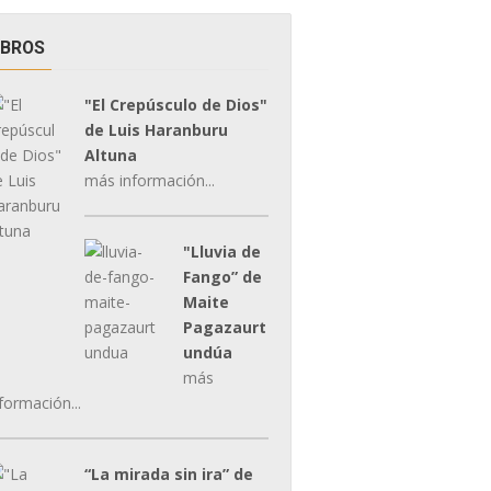
IBROS
"El Crepúsculo de Dios"
de Luis Haranburu
Altuna
más información...
"Lluvia de
Fango” de
Maite
Pagazaurt
undúa
más
formación...
“La mirada sin ira” de