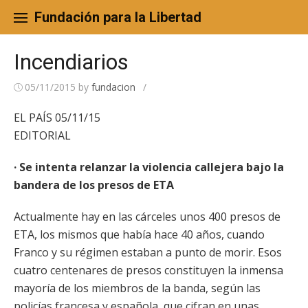
Skip
to
Fundación para la Libertad
content
Incendiarios
05/11/2015
by
fundacion
/
EL PAÍS 05/11/15
EDITORIAL
· Se intenta relanzar la violencia callejera bajo la
bandera de los presos de ETA
Actualmente hay en las cárceles unos 400 presos de
ETA, los mismos que había hace 40 años, cuando
Franco y su régimen estaban a punto de morir. Esos
cuatro centenares de presos constituyen la inmensa
mayoría de los miembros de la banda, según las
policías francesa y española, que cifran en unas