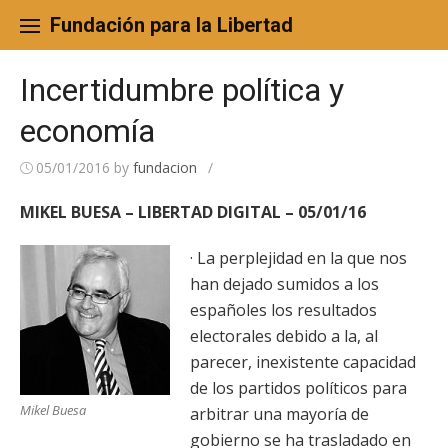
Skip
to
Fundación para la Libertad
content
Incertidumbre política y
economía
05/01/2016
by
fundacion
/
MIKEL BUESA – LIBERTAD DIGITAL – 05/01/16
· La perplejidad en la que nos
han dejado sumidos a los
españoles los resultados
electorales debido a la, al
parecer, inexistente capacidad
de los partidos políticos para
Mikel Buesa
arbitrar una mayoría de
gobierno se ha trasladado en