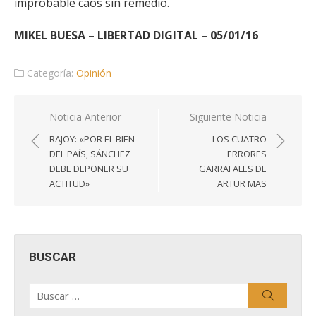
improbable caos sin remedio.
MIKEL BUESA – LIBERTAD DIGITAL – 05/01/16
Categoría:
Opinión
Navegación
Noticia Anterior
Siguiente Noticia
de
RAJOY: «POR EL BIEN
LOS CUATRO
entradas
DEL PAÍS, SÁNCHEZ
ERRORES
DEBE DEPONER SU
GARRAFALES DE
ACTITUD»
ARTUR MAS
BUSCAR
Buscar
Buscar
por: