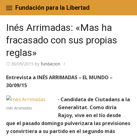
Skip
to
Fundación para la Libertad
content
Inés Arrimadas: «Mas ha
fracasado con sus propias
reglas»
30/09/2015
by
fundacion
/
Entrevista a INÉS ARRIMADAS – EL MUNDO –
30/09/15
· Candidata de Ciutadans a la
Generalitat. Como diría
Inés Arrimadas
Rajoy, vive en el lío desde
que el pasado domingo pulverizara las previsiones
y convirtiera a su partido en el segundo más