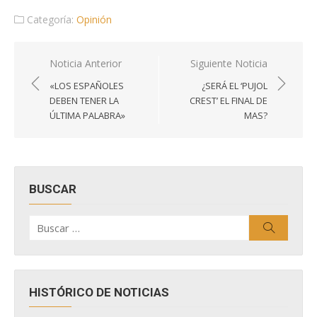
Categoría:
Opinión
Navegación
Noticia Anterior
Siguiente Noticia
de
«LOS ESPAÑOLES
¿SERÁ EL ‘PUJOL
entradas
DEBEN TENER LA
CREST’ EL FINAL DE
ÚLTIMA PALABRA»
MAS?
BUSCAR
Buscar
Buscar
por:
HISTÓRICO DE NOTICIAS