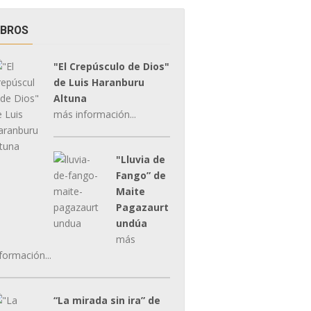
IBROS
"El Crepúsculo de Dios"
de Luis Haranburu
Altuna
más información...
"Lluvia de
Fango” de
Maite
Pagazaurt
undúa
más
formación...
“La mirada sin ira” de