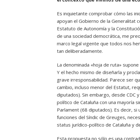
Es inquietante comprobar cómo las inic
apoyan el Gobierno de la Generalitat 
Estatuto de Autonomía y la Constituc
de una sociedad democrática, me preoc
marco legal vigente que todos nos hem
tan deliberadamente.
La denominada «hoja de ruta» supone u
Y el hecho mismo de diseñarla y procla
grave irresponsabilidad. Parece ser q
cambio, incluso menor del Estatut, req
diputados). Sin embargo, desde CDC y 
político de Cataluña con una mayoría s
Parlament (68 diputados). Es decir, si u
funciones del Síndic de Greuges, neces
status jurídico-político de Cataluña y 
Esta propuesta no sólo es una contradi