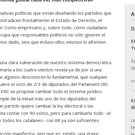
iativas políticas que están diseñando los partidos que
A
contradicen frontalmente el Estado de Derecho, el
ión. Como empresario y, sobre todo, como ciudadano
D
upa que responsables políticos no sólo ignoren el
E
os dado, sino que incluso ellos mismos lo afrenten
T
E
na clara vulneración de nuestro sistema democrático.
Gr
marla a los cuatro vientos revela ya de por sí una
ue algunos desconocen lo fundamental, que cualquier
m
uiere el voto de 2/3 de diputados del Parlament (90
ERC se propone cambiar todo el sistema jurídico-
imple de la mitad más uno de los diputados del
E
n partido quiere cambiar la ley electoral o las
I
ita contar con 90 votos, pero para cambiarlo todo –el
de todos los catalanes– con 68 ya son suficientes.
U
t
cción manifiesta, sino que es, repito, una grave
la