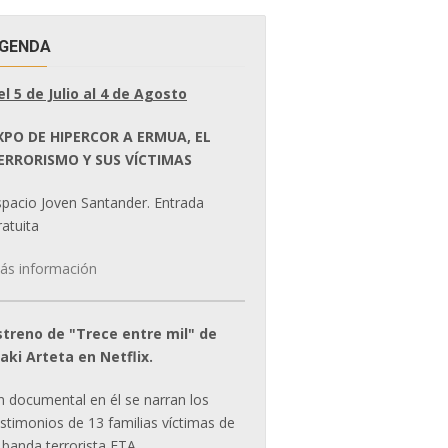
GENDA
el 5 de Julio al 4 de Agosto
XPO DE HIPERCOR A ERMUA, EL
ERRORISMO Y SUS VÍCTIMAS
spacio Joven Santander. Entrada
atuita
ás información
streno de "Trece entre mil" de
ñaki Arteta en Netflix.
n documental en él se narran los
estimonios de 13 familias víctimas de
 banda terrorista ETA.