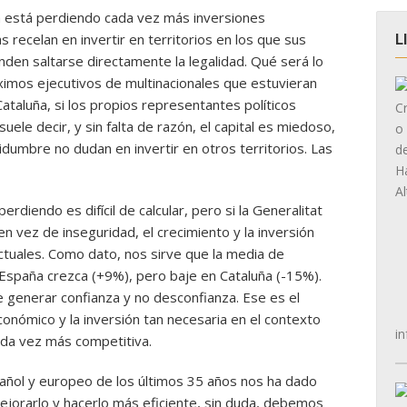
a está perdiendo cada vez más inversiones
 recelan en invertir en territorios en los que sus
L
den saltarse directamente la legalidad. Qué será lo
ximos ejecutivos de multinacionales que estuvieran
 Cataluña, si los propios representantes políticos
suele decir, y sin falta de razón, el capital es miedoso,
dumbre no dudan en invertir en otros territorios. Las
diendo es difícil de calcular, pero si la Generalitat
 en vez de inseguridad, el crecimiento y la inversión
ctuales. Como dato, nos sirve que la media de
 España crezca (+9%), pero baje en Cataluña (-15%).
 generar confianza y no desconfianza. Ese es el
onómico y la inversión tan necesaria en el contexto
in
ada vez más competitiva.
añol y europeo de los últimos 35 años nos ha dado
ejorarlo y hacerlo más eficiente, sin duda, debemos