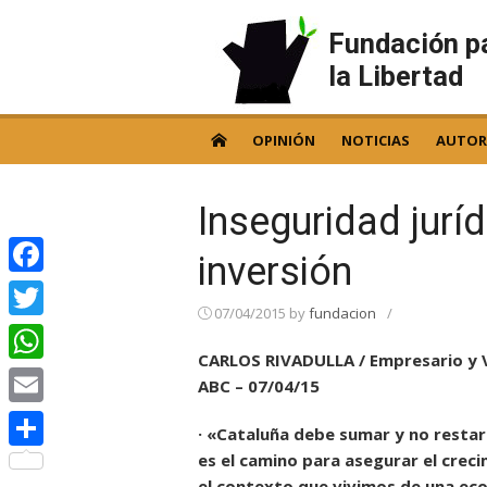
Skip
to
Fundación p
content
la Libertad
OPINIÓN
NOTICIAS
AUTOR
Inseguridad jurí
inversión
Facebook
07/04/2015
by
fundacion
/
Twitter
CARLOS RIVADULLA / Empresario y
WhatsApp
ABC – 07/04/15
Email
· «Cataluña debe sumar y no restar
es el camino para asegurar el crec
Compartir
el contexto que vivimos de una ec