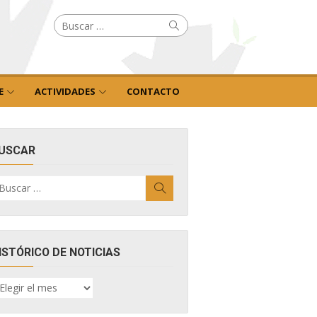
Buscar
Buscar
por:
E
ACTIVIDADES
CONTACTO
USCAR
uscar
Buscar
r:
ISTÓRICO DE NOTICIAS
ISTÓRICO
E
OTICIAS