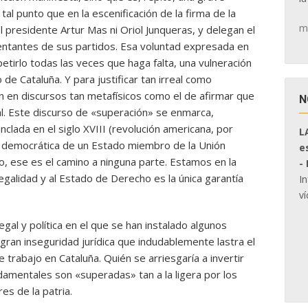
 tal punto que en la escenificación de la firma de la
m
l presidente Artur Mas ni Oriol Junqueras, y delegan el
entantes de sus partidos. Esa voluntad expresada en
etirlo todas las veces que haga falta, una vulneración
 de Cataluña. Y para justificar tan irreal como
 en discursos tan metafísicos como el de afirmar que
N
al. Este discurso de «superación» se enmarca,
clada en el siglo XVIII (revolución americana, por
L
y democrática de un Estado miembro de la Unión
e
o, ese es el camino a ninguna parte. Estamos en la
-
 legalidad y al Estado de Derecho es la única garantía
I
ví
al y política en el que se han instalado algunos
 gran inseguridad jurídica que indudablemente lastra el
 trabajo en Cataluña. Quién se arriesgaría a invertir
damentales son «superadas» tan a la ligera por los
s de la patria.