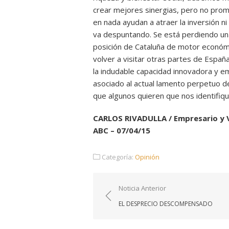
crear mejores sinergias, pero no promov
en nada ayudan a atraer la inversión n
va despuntando. Se está perdiendo una
posición de Cataluña de motor económ
volver a visitar otras partes de Españ
la indudable capacidad innovadora y 
asociado al actual lamento perpetuo de
que algunos quieren que nos identifiqu
CARLOS RIVADULLA / Empresario y
ABC – 07/04/15
Categoría:
Opinión
Navegación
Noticia Anterior
de
EL DESPRECIO DESCOMPENSADO
entradas