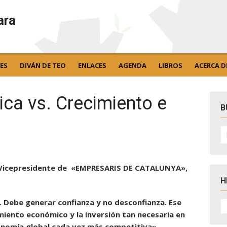
ara
ES
DIVÁN DE TEO
ENLACES
AGENDA
LIBROS
ACERCA D
dica vs. Crecimiento e
B
B
po
 Vicepresidente de «EMPRESARIS DE CATALUNYA»,
H
H
. Debe generar confianza y no desconfianza. Ese
D
imiento económico y la inversión tan necesaria en
N
onomía global cada vez más competitiva»