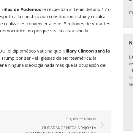
 riñas de Podemos
le recuerdan al Lenin del año 17 o
m
speto a la construcción constitucionalista» y recalca
ue realizar es convencer a esos 5 millones de votantes
democrático, no porque sea la casta sino la
N
UU, el diplomático vaticina que
Hillary Clinton será la
L
a Trump por ser «el Iglesias de Norteamérica, la
e
ene ninguna ideología nada más que la ocupación del
-
I
ví
Siguiente Noticia
CIUDADANOS NIEGA A RAJOY LA