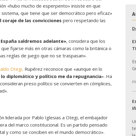
inión «hubo mucho de esperpento» insiste en que
l sistema, que tiene que ser democrático pero eficaz»
A
 coraje de las convicciones
pero respetando las
D
 España saldremos adelante»
, considera que los
E
que fijarse más en otras cámaras como la británica o
T
nas reglas de juego que no se traspasan».
E
Gr
naldo Otegi,
Rupérez reconoce que «aunque en lo
 lo diplomático y político me da repugnancia
». Ha
m
 consideran preso político se convierten en cómplices,
ad».
E
I
n liderada por Pablo Iglesias a Otegi, el embajador
U
ra del marco constitucional. Es un partido pensado
t
s tal y como se conciben en el mundo democrático».
la