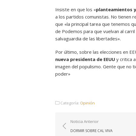
Insiste en que los «
planteamientos y
a los partidos comunistas. No tienen re
que «la principal tarea que tenemos q
de Podemos para que vuelvan al carril 
salvaguardia de las libertades».
Por último, sobre las elecciones en EE
nueva presidenta de EEUU
y critica 
imagen del populismo. Gente que no ti
poder»
Categoría:
Opinión
Navegación
Noticia Anterior
de
DORMIR SOBRE CAL VIVA