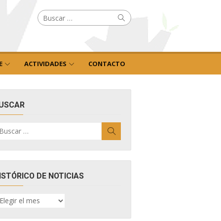
Buscar
Buscar
por:
E
ACTIVIDADES
CONTACTO
USCAR
uscar
Buscar
r:
ISTÓRICO DE NOTICIAS
ISTÓRICO
E
OTICIAS