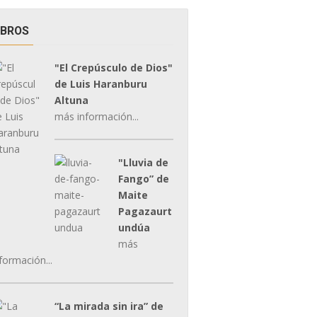
IBROS
"El Crepúsculo de Dios"
de Luis Haranburu
Altuna
más información...
"Lluvia de
Fango” de
Maite
Pagazaurt
undúa
más
formación...
“La mirada sin ira” de