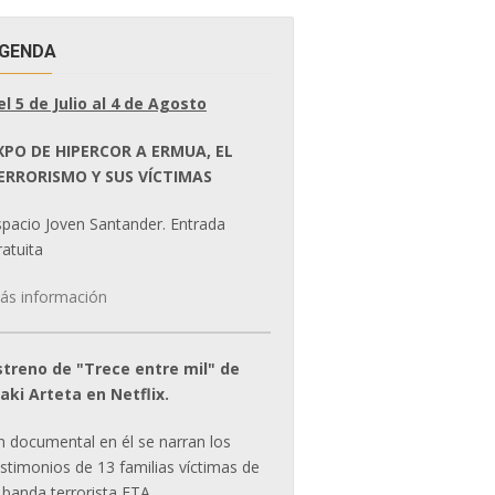
GENDA
el 5 de Julio al 4 de Agosto
XPO DE HIPERCOR A ERMUA, EL
ERRORISMO Y SUS VÍCTIMAS
spacio Joven Santander. Entrada
atuita
ás información
streno de "Trece entre mil" de
ñaki Arteta en Netflix.
n documental en él se narran los
estimonios de 13 familias víctimas de
 banda terrorista ETA.