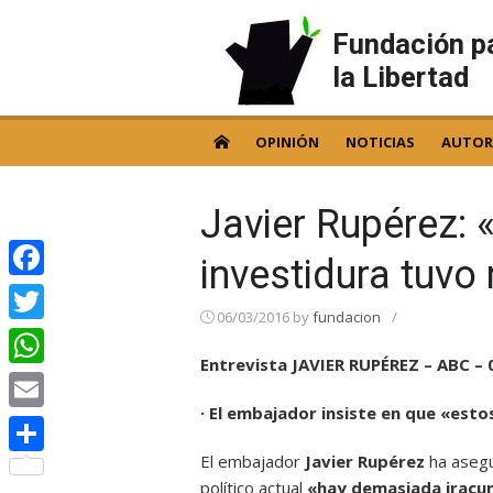
Skip
to
Fundación p
content
la Libertad
OPINIÓN
NOTICIAS
AUTOR
Javier Rupérez: 
investidura tuv
Facebook
06/03/2016
by
fundacion
/
Twitter
Entrevista JAVIER RUPÉREZ – ABC – 
WhatsApp
· El embajador insiste en que «esto
Email
El embajador
Javier Rupérez
ha aseg
Compartir
político actual
«hay demasiada iracu