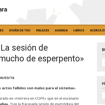
ara
ES
DIVÁN DE TEO
ENLACES
AGENDA
LIBROS
ACERCA D
«La sesión de
B
o mucho de esperpento»
B
po
06/03/16
H
s actos fallidos son malos para el sistema».
H
D
urado en «Herrera en COPE» que en el escenario
N
ndia»
. Tras la fracasada sesión de investidura del