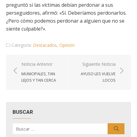
preguntó si las víctimas debían perdonar a sus
perseguidores, afirmó: «Sí. Deberíamos perdonarlos.
¿Pero cómo podemos perdonar a alguien que no se
siente culpable?».
Categoría:
Destacados
,
Opinión
Navegación
Noticia Anterior
Siguiente Noticia
de
MUNICIPALES, TAN
AYUSO LES VUELVE
entradas
LEJOS Y TAN CERCA
LOCOS
BUSCAR
Buscar
Buscar
por: