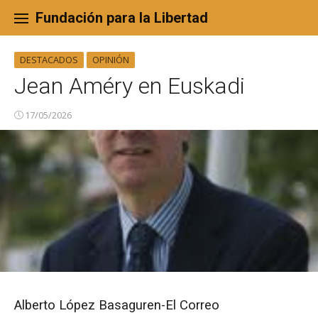
Skip
to
Fundación para la Libertad
content
DESTACADOS
OPINIÓN
Jean Améry en Euskadi
17/05/2026
Alberto López Basaguren-El Correo