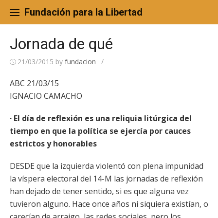
Skip
to
Fundación para la Libertad
content
Jornada de qué
21/03/2015
by
fundacion
/
ABC 21/03/15
IGNACIO CAMACHO
· El día de reflexión es una reliquia litúrgica del
tiempo en que la política se ejercía por cauces
estrictos y honorables
DESDE que la izquierda violentó con plena impunidad
la víspera electoral del 14-M las jornadas de reflexión
han dejado de tener sentido, si es que alguna vez
tuvieron alguno. Hace once años ni siquiera existían, o
carecían de arraigo, las redes sociales, pero los