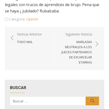
legales con trucos de aprendices de brujo. Pena que
se haya ¿ jubilado? Rubalcaba.
Categoría:
Opinión
Navegación
Noticia Anterior
Siguiente Noticia
de
TODO MAL
MARLASKA
entradas
NEUTRALIZA A LOS
JUECES PARTIDARIOS
DE EXCARCELAR
ETARRAS
BUSCAR
Buscar
Buscar
por: