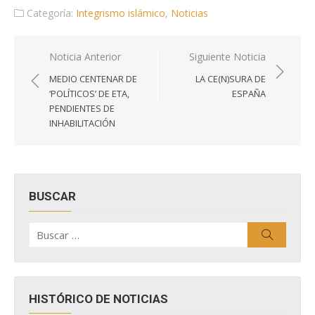
Categoría:
Integrismo islámico
,
Noticias
Navegación
Noticia Anterior
Siguiente Noticia
de
MEDIO CENTENAR DE
LA CE(N)SURA DE
entradas
‘POLÍTICOS’ DE ETA,
ESPAÑA
PENDIENTES DE
INHABILITACIÓN
BUSCAR
Buscar
Buscar
por:
HISTÓRICO DE NOTICIAS