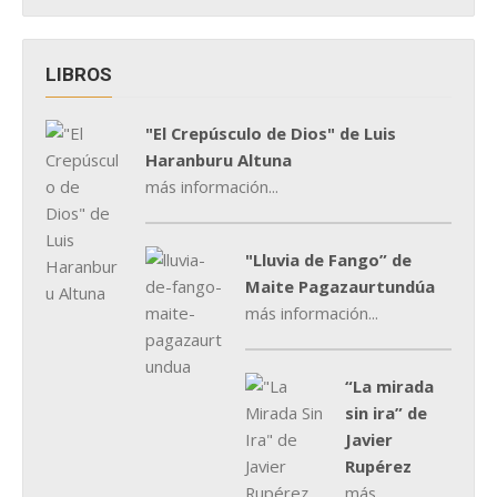
LIBROS
"El Crepúsculo de Dios" de Luis
Haranburu Altuna
más información...
"Lluvia de Fango” de
Maite Pagazaurtundúa
más información...
“La mirada
sin ira” de
Javier
Rupérez
más