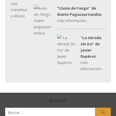
"Lluvia de Fango” de
Maite Pagazaurtundúa
más información...
“La mirada
sin ira” de
Javier
Rupérez
más
información...
BUSCAR
Buscar
Busca
por: