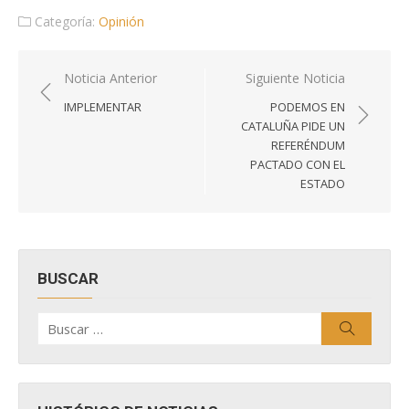
Categoría:
Opinión
Navegación
Noticia Anterior
Siguiente Noticia
de
IMPLEMENTAR
PODEMOS EN
entradas
CATALUÑA PIDE UN
REFERÉNDUM
PACTADO CON EL
ESTADO
BUSCAR
Buscar
Buscar
por: