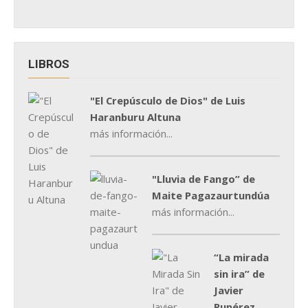
LIBROS
"El Crepúsculo de Dios" de Luis
Haranburu Altuna
más información...
"Lluvia de Fango” de
Maite Pagazaurtundúa
más información...
“La mirada
sin ira” de
Javier
Rupérez