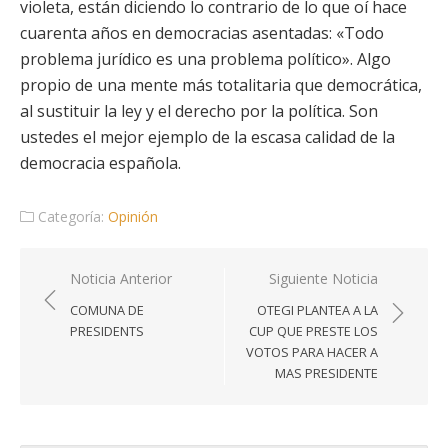
violeta, están diciendo lo contrario de lo que oí hace
cuarenta años en democracias asentadas: «Todo
problema jurídico es una problema político». Algo
propio de una mente más totalitaria que democrática,
al sustituir la ley y el derecho por la política. Son
ustedes el mejor ejemplo de la escasa calidad de la
democracia española.
Categoría:
Opinión
Navegación
Noticia Anterior
Siguiente Noticia
de
COMUNA DE
OTEGI PLANTEA A LA
entradas
PRESIDENTS
CUP QUE PRESTE LOS
VOTOS PARA HACER A
MAS PRESIDENTE