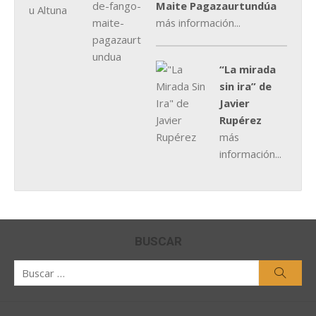
Maite Pagazaurtundúa
más información...
“La mirada
sin ira” de
Javier
Rupérez
más
información...
BUSCAR
Buscar
Busca
por: