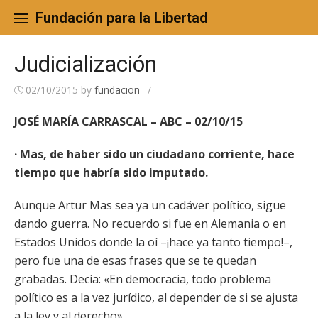
Skip
to
Fundación para la Libertad
content
Judicialización
02/10/2015
by
fundacion
/
JOSÉ MARÍA CARRASCAL – ABC – 02/10/15
· Mas, de haber sido un ciudadano corriente, hace
tiempo que habría sido imputado.
Aunque Artur Mas sea ya un cadáver político, sigue
dando guerra. No recuerdo si fue en Alemania o en
Estados Unidos donde la oí –¡hace ya tanto tiempo!–,
pero fue una de esas frases que se te quedan
grabadas. Decía: «En democracia, todo problema
político es a la vez jurídico, al depender de si se ajusta
a la ley y al derecho».