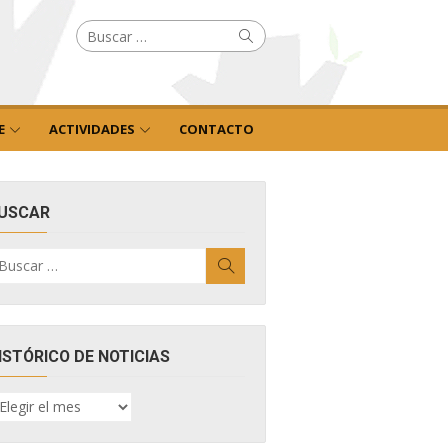
Buscar
Buscar
por:
E
ACTIVIDADES
CONTACTO
USCAR
uscar
Buscar
r:
ISTÓRICO DE NOTICIAS
ISTÓRICO
E
OTICIAS