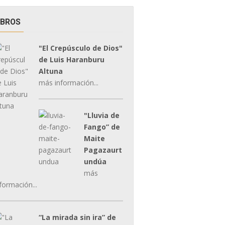
IBROS
"El Crepúsculo de Dios"
de Luis Haranburu
Altuna
más información...
"Lluvia de
Fango” de
Maite
Pagazaurt
undúa
más
formación...
“La mirada sin ira” de