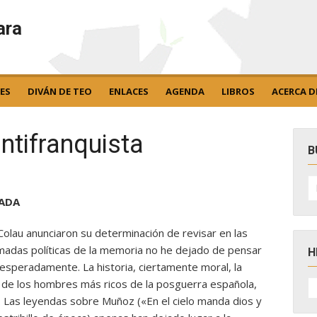
ara
ES
DIVÁN DE TEO
ENLACES
AGENDA
LIBROS
ACERCA D
ntifranquista
B
B
po
PADA
olau anunciaron su determinación de revisar en las
amadas políticas de la memoria no he dejado de pensar
H
inesperadamente. La historia, ciertamente moral, la
H
 de los hombres más ricos de la posguerra española,
D
és. Las leyendas sobre Muñoz («En el cielo manda dios y
N