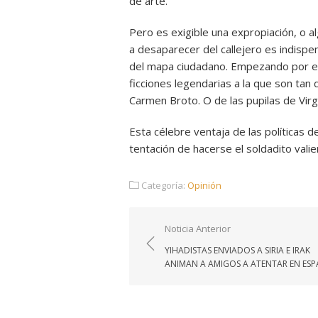
de arte.
Pero es exigible una expropiación, o a
a desaparecer del callejero es indis
del mapa ciudadano. Empezando por el c
ficciones legendarias a la que son tan 
Carmen Broto. O de las pupilas de Virgi
Esta célebre ventaja de las políticas de 
tentación de hacerse el soldadito valie
Categoría:
Opinión
Navegación
Noticia Anterior
de
YIHADISTAS ENVIADOS A SIRIA E IRAK
entradas
ANIMAN A AMIGOS A ATENTAR EN ES