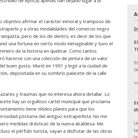
stribillo de época) apenas han dejado lugar a la
A
o objetivo afirmar el carácter inmoral y tramposo de
l estraperlo y a otras modalidades del comercio negro
D
ifranquista, pero de los de dentro; es decir de los que
E
nió una fortuna en cierto modo inimaginable y tuvo el
T
rimero de la historia en quebrar. Como tantos
ró hacerse con una colección de pintura de un valor
E
l buen gusto. Murió en 1991 y legó a la ciudad de
Gr
ión, depositada en su sombrío palacete de la calle
m
azares y traumas que no interesa ahora detallar. Lo
acete hay un orgulloso cartel municipal que proclama
E
ntamiento tiene nítidos planes para que los
I
erosidad póstuma del antiguo estraperlista. No me
U
pero medidas drásticas de la nueva alcaldesa. Me
t
luso el pérfido turista, vayan a disfrutar de las obras
la