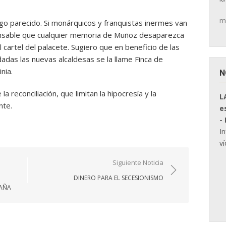
m
lgo parecido. Si monárquicos y franquistas inermes van
pensable que cualquier memoria de Muñoz desaparezca
artel del palacete. Sugiero que en beneficio de las
dadas las nuevas alcaldesas se la llame Finca de
nia.
N
la reconciliación, que limitan la hipocresía y la
L
nte.
e
-
I
ví
Siguiente Noticia
DINERO PARA EL SECESIONISMO
PAÑA