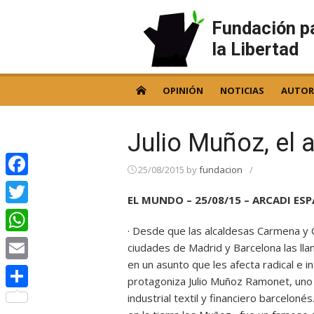
Skip
to
Fundación p
content
la Libertad
OPINIÓN
NOTICIAS
AUTOR
Julio Muñoz, el a
25/08/2015
by
fundacion
/
Facebook
EL MUNDO – 25/08/15 – ARCADI ES
Twitter
· Desde que las alcaldesas Carmena y C
WhatsApp
ciudades de Madrid y Barcelona las ll
en un asunto que les afecta radical e 
Email
protagoniza Julio Muñoz Ramonet, uno
industrial textil y financiero barcelon
Compartir