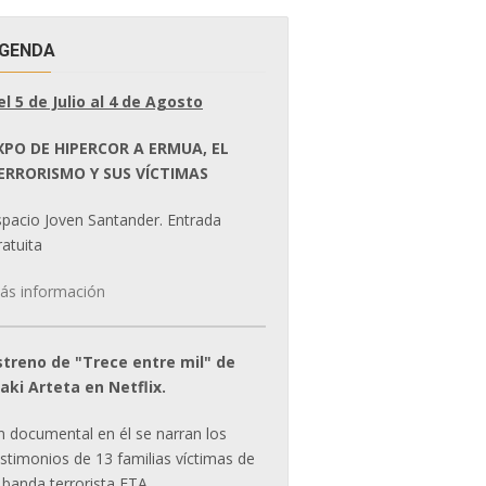
GENDA
el 5 de Julio al 4 de Agosto
XPO DE HIPERCOR A ERMUA, EL
ERRORISMO Y SUS VÍCTIMAS
spacio Joven Santander. Entrada
atuita
ás información
streno de "Trece entre mil" de
ñaki Arteta en Netflix.
n documental en él se narran los
estimonios de 13 familias víctimas de
 banda terrorista ETA.