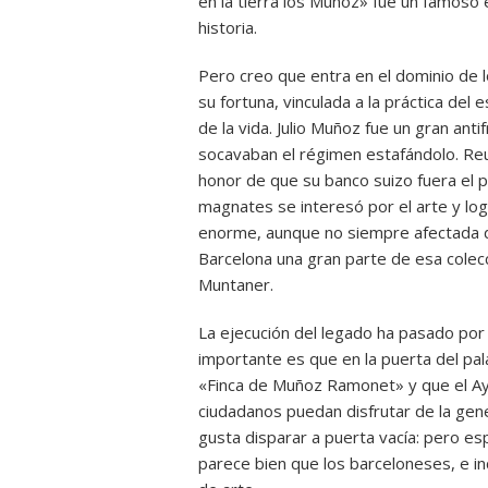
en la tierra los Muñoz» fue un famoso e
historia.
Pero creo que entra en el dominio de l
su fortuna, vinculada a la práctica de
de la vida. Julio Muñoz fue un gran ant
socavaban el régimen estafándolo. Reu
honor de que su banco suizo fuera el p
magnates se interesó por el arte y log
enorme, aunque no siempre afectada de
Barcelona una gran parte de esa colecc
Muntaner.
La ejecución del legado ha pasado por 
importante es que en la puerta del pal
«Finca de Muñoz Ramonet» y que el Ayu
ciudadanos puedan disfrutar de la gen
gusta disparar a puerta vacía: pero es
parece bien que los barceloneses, e inc