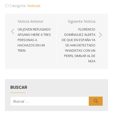
Categoría:
Noticias
Navegación
Noticia Anterior
Siguiente Noticia
de
UN JOVEN REFUGIADO
FLORENCIO
entradas
AFGANO HIERE A TRES
DOMÍNGUEZ ALERTA
PERSONAS A
DE QUE EN ESPAÑA YA
HACHAZOS EN UN
SE HAN DETECTADO
TREN
YIHADISTAS CON UN
PERFIL SIMILAR AL DE
NIZA
BUSCAR
Buscar
Buscar
por: