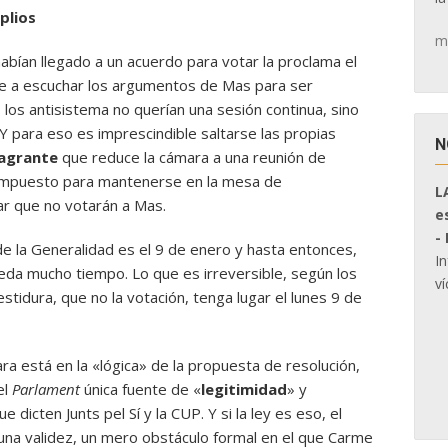
plios
m
habían llegado a un acuerdo para votar la proclama el
rde a escuchar los argumentos de Mas para ser
 los antisistema no querían una sesión continua, sino
.Y para eso es imprescindible saltarse las propias
N
flagrante
que reduce la cámara a una reunión de
e impuesto para mantenerse en la mesa de
L
ar que no votarán a Mas.
e
-
 de la Generalidad es el 9 de enero y hasta entonces,
I
eda mucho tiempo. Lo que es irreversible, según los
ví
estidura, que no la votación, tenga lugar el lunes 9 de
ra está en la «lógica» de la propuesta de resolución,
el
Parlament
única fuente de «
legitimidad
» y
ue dicten Junts pel Sí y la CUP. Y si la ley es eso, el
guna validez, un mero obstáculo formal en el que Carme