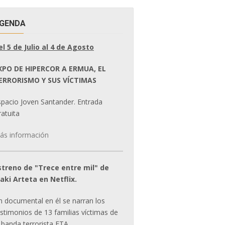
GENDA
el 5 de Julio al 4 de Agosto
XPO DE HIPERCOR A ERMUA, EL
ERRORISMO Y SUS VÍCTIMAS
spacio Joven Santander. Entrada
atuita
ás información
streno de "Trece entre mil" de
ñaki Arteta en Netflix.
n documental en él se narran los
estimonios de 13 familias víctimas de
 banda terrorista ETA.