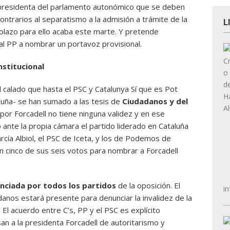
a presidenta del parlamento autonómico que se deben
ontrarios al separatismo a la admisión a trámite de la
L
 plazo para ello acaba este marte. Y pretende
 al PP a nombrar un portavoz provisional.
nstitucional
 calado que hasta el PSC y Catalunya Sí que es Pot
luña- se han sumado a las tesis de
Ciudadanos y del
por Forcadell no tiene ninguna validez y en ese
 ante la propia cámara el partido liderado en Cataluña
rcía Albiol, el PSC de Iceta, y los de Podemos de
n cinco de sus seis votos para nombrar a Forcadell
nciada por todos los partidos
de la oposición. El
in
danos estará presente para denunciar la invalidez de la
 El acuerdo entre C’s, PP y el PSC es explícito
an a la presidenta Forcadell de autoritarismo y