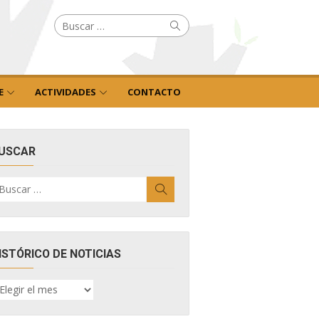
Buscar
Buscar
por:
E
ACTIVIDADES
CONTACTO
USCAR
uscar
Buscar
r:
ISTÓRICO DE NOTICIAS
ISTÓRICO
E
OTICIAS