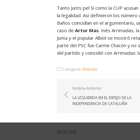
Tanto Junts pel Sí como la CUP acusan 
la legalidad. Así definieron los númer
Baños coincidían en el argumentario, u
caso de
Artur Mas
. Inés Arrimadas, la
Junta y el popular Albiol se mostró reta
parte del PSC fue Carme Chacón y no su
del partido y coincidió con Arrimadas: 
Categoría:
Noticias
Navegación
Noticia Anterior
de
LA IZQUIERDA EN EL ESPEJO DE LA
entradas
INDEPENDENCIA DE CATALUÑA
BUSCAR