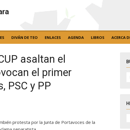
ara
ES
DIVÁN DE TEO
ENLACES
AGENDA
LIBROS
ACERCA D
 CUP asaltan el
B
ovocan el primer
B
po
s, PSC y PP
H
H
D
bién protesta por la Junta de Portavoces de la
N
oclama separatista.