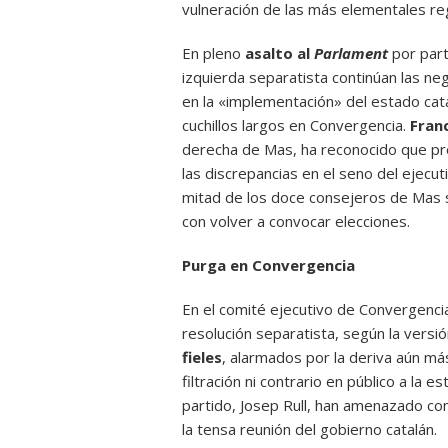
vulneración de las más elementales re
En pleno
asalto al
Parlament
por part
izquierda separatista continúan las ne
en la «implementación» del estado cat
cuchillos largos en Convergencia.
Fran
derecha de Mas, ha reconocido que pre
las discrepancias en el seno del ejecu
mitad de los doce consejeros de Mas s
con volver a convocar elecciones.
Purga en Convergencia
En el comité ejecutivo de Convergencia
resolución separatista, según la versió
fieles
, alarmados por la deriva aún más
filtración ni contrario en público a la e
partido, Josep Rull, han amenazado con
la tensa reunión del gobierno catalán.