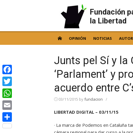
Skip
to
Fundación p
content
la Libertad
OPINIÓN
NOTICIAS
AUTOR
Junts pel Sí y la
‘Parlament’ y pr
Facebook
acuerdo entre C’
Twitter
03/11/2015
by
fundacion
/
WhatsApp
LIBERTAD DIGITAL – 03/11/15
Email
· La marca de Podemos en Cataluña tam
Compartir
cámara regional para dar curso a la pr