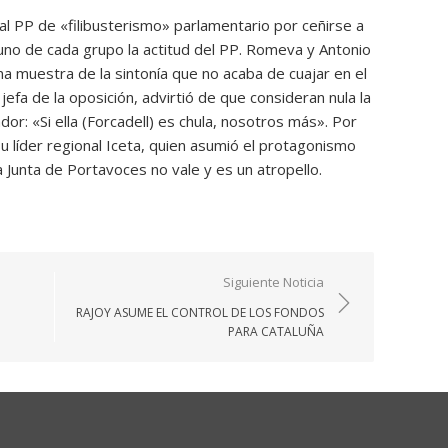
al PP de «filibusterismo» parlamentario por ceñirse a
o uno de cada grupo la actitud del PP. Romeva y Antonio
na muestra de la sintonía que no acaba de cuajar en el
 jefa de la oposición, advirtió de que consideran nula la
dor: «Si ella (Forcadell) es chula, nosotros más». Por
 líder regional Iceta, quien asumió el protagonismo
la Junta de Portavoces no vale y es un atropello.
Siguiente Noticia
RAJOY ASUME EL CONTROL DE LOS FONDOS
PARA CATALUÑA