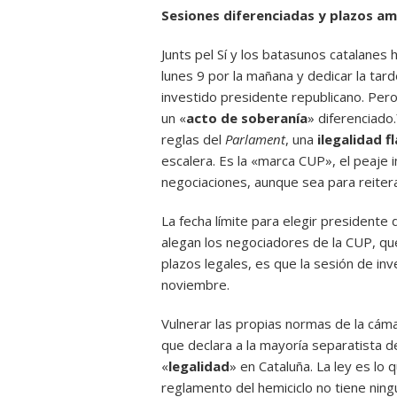
Sesiones diferenciadas y plazos am
Junts pel Sí y los batasunos catalanes 
lunes 9 por la mañana y dedicar la ta
investido presidente republicano. Pero
un «
acto de soberanía
» diferenciado
reglas del
Parlament
, una
ilegalidad 
escalera. Es la «marca CUP», el peaj
negociaciones, aunque sea para reiter
La fecha límite para elegir presidente
alegan los negociadores de la CUP, qu
plazos legales, es que la sesión de inv
noviembre.
Vulnerar las propias normas de la cáma
que declara a la mayoría separatista d
«
legalidad
» en Cataluña. La ley es lo q
reglamento del hemiciclo no tiene nin