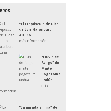
IBROS
"El Crepúsculo de Dios"
de Luis Haranburu
Altuna
más información...
"Lluvia de
Fango” de
Maite
Pagazaurt
undúa
más
formación...
“La mirada sin ira” de