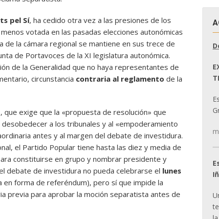
ts pel Sí
, ha cedido otra vez a las presiones de los
A
ón menos votada en las pasadas elecciones autonómicas
ta de la cámara regional se mantiene en sus trece de
D
Junta de Portavoces de la XI legislatura autonómica.
E
ción de la Generalidad que no haya representantes de
T
entario, circunstancia
contraria al reglamento
de la
E
Gr
P, que exige que la «propuesta de resolución» que
 a desobedecer a los tribunales y al «empoderamiento
m
ordinaria antes y al margen del debate de investidura.
al, el Partido Popular tiene hasta las diez y media de
para constituirse en grupo y nombrar presidente y
E
e el debate de investidura no pueda celebrarse el
lunes
I
a en forma de referéndum), pero sí que impide la
ia previa para aprobar la moción separatista antes de
U
t
la