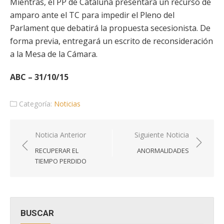
Mientras, el PP de Cataluña presentará un recurso de
amparo ante el TC para impedir el Pleno del
Parlament que debatirá la propuesta secesionista. De
forma previa, entregará un escrito de reconsideración
a la Mesa de la Cámara.
ABC – 31/10/15
Categoría:
Noticias
Navegación
Noticia Anterior
Siguiente Noticia
de
RECUPERAR EL
ANORMALIDADES
entradas
TIEMPO PERDIDO
BUSCAR