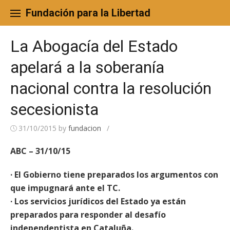
Skip
to
Fundación para la Libertad
content
La Abogacía del Estado
apelará a la soberanía
nacional contra la resolución
secesionista
31/10/2015
by
fundacion
/
ABC – 31/10/15
· El Gobierno tiene preparados los argumentos con
que impugnará ante el TC.
· Los servicios jurídicos del Estado ya están
preparados para responder al desafío
independentista en Cataluña.