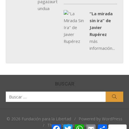
“La mirada
sin ira” de
Javier
Rupérez
más
información...
BUSCAR
Buscar
Busca
por:
© 2026 Fundación para la Libertad
/
Powered by WordPress
/
Theme by Design Lab
Facebook
Twitter
WhatsApp
Email
Comparti