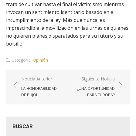
trata de cultivar hasta el final el victimismo mientras
invocan un sentimiento identitario basado en el
incumplimiento de la ley. Más que nunca, es
imprescindible la movilización en las urnas de quienes
no quieren planes disparatados para su futuro y su
bolsillo.
Categoría:
Opinión
Navegación
Noticia Anterior
Siguiente Noticia
de
LA HONORABILIDAD
¿UNA OPORTUNIDAD
entradas
DE PUJOL
PARA EUROPA?
BUSCAR