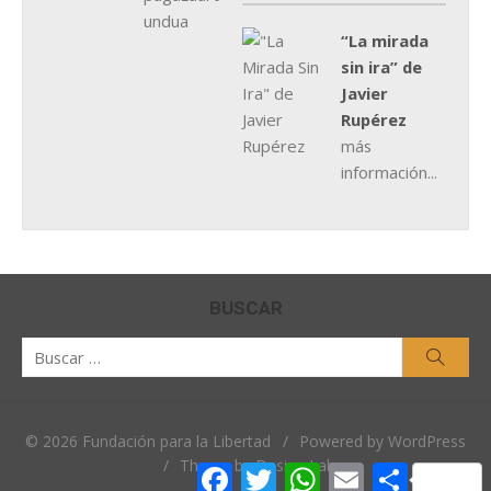
“La mirada
sin ira” de
Javier
Rupérez
más
información...
BUSCAR
Buscar
Busca
por:
© 2026 Fundación para la Libertad
/
Powered by WordPress
/
Theme by Design Lab
Facebook
Twitter
WhatsApp
Email
Comparti