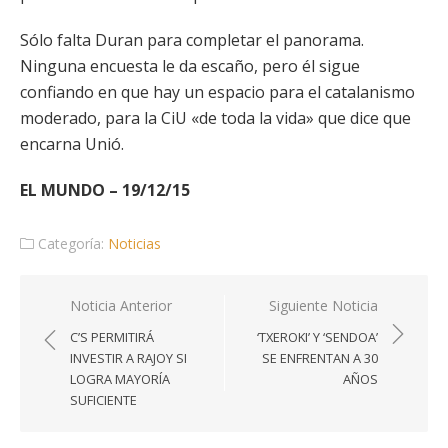
Sólo falta Duran para completar el panorama.
Ninguna encuesta le da escaño, pero él sigue
confiando en que hay un espacio para el catalanismo
moderado, para la CiU «de toda la vida» que dice que
encarna Unió.
EL MUNDO – 19/12/15
Categoría:
Noticias
Navegación
Noticia Anterior
Siguiente Noticia
de
C’S PERMITIRÁ
‘TXEROKI’ Y ‘SENDOA’
entradas
INVESTIR A RAJOY SI
SE ENFRENTAN A 30
LOGRA MAYORÍA
AÑOS
SUFICIENTE