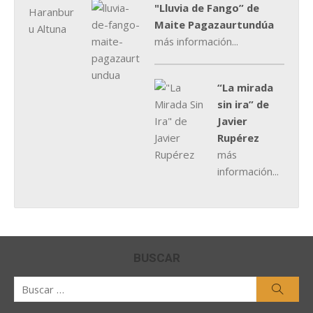
"Lluvia de Fango” de
Maite Pagazaurtundúa
más información...
“La mirada
sin ira” de
Javier
Rupérez
más
información...
BUSCAR
Buscar
Busca
por: